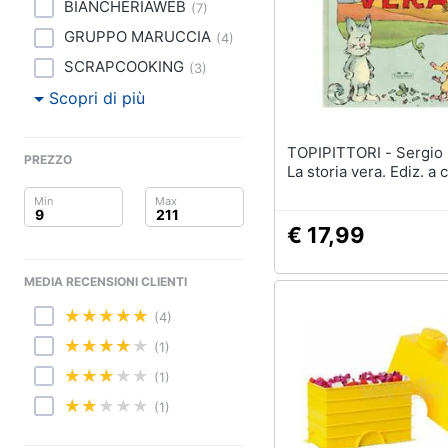
Clima
Portabiancheria
BIANCHERIAWEB
(
7
)
Porta asciugamani
GRUPPO MARUCCIA
(
4
)
Arredo
Asciugamani
SCRAPCOOKING
(
3
)
Asciugamani elettrici
Brico e Giardinaggio
Scopri di più
Vedi tutti
Salute e igiene
TOPIPITTORI - Sergio Ruzzier -
PREZZO
La storia vera. Ediz. a c
Beauty
Giocattoli
€ 17,99
Prima infanzia
MEDIA RECENSIONI CLIENTI
Fotografia
(4)
(1)
Casalinghi
(1)
Abbigliamento
(1)