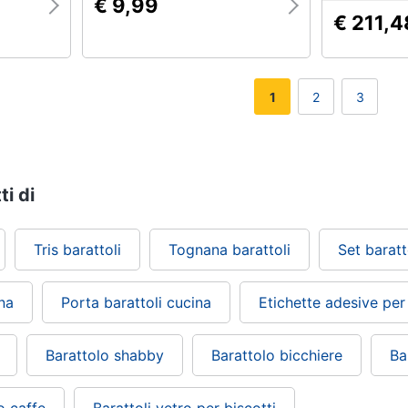
€ 9,99
€ 211,4
1
2
3
ti di
Tris barattoli
Tognana barattoli
Set baratt
ina
Porta barattoli cucina
Etichette adesive per 
Barattolo shabby
Barattolo bicchiere
Ba