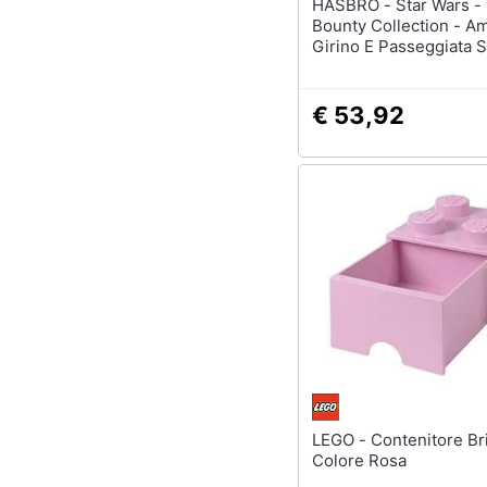
HASBRO - Star Wars - The
Bounty Collection - A
Girino E Passeggiata S
Neve
€ 53,92
LEGO - Contenitore Brick 4
Colore Rosa