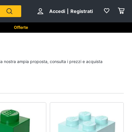
Accedi
|
Registrati
Offerte
e
A tavola
 la nostra ampia proposta, consulta i prezzi e acquista
Posate
Coltelli
Piatti
Bicchieri
Vedi tutti