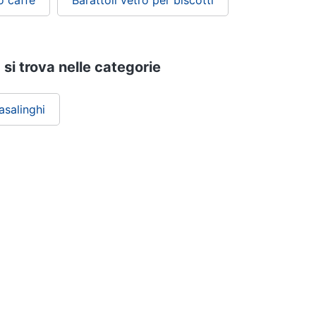
o caffe
Barattoli vetro per biscotti
 si trova nelle categorie
asalinghi