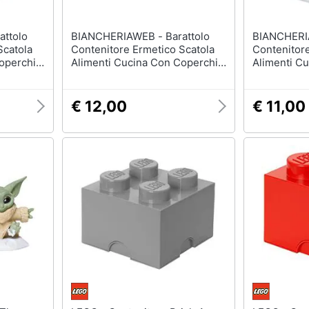
BIANCHERIAWEB - Barattolo
BIANCHERIAWEB 
Scatola
Contenitore Ermetico Scatola
Contenitore
operchio
Alimenti Cucina Con Coperchio
Alimenti C
è
Print Barattolo Biscotti
Copper Bara
€ 12,00
€ 11,00