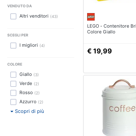
Sport
VENDUTO DA
Animali
Altri venditori
(
43
)
LEGO - Contenitore Brick 2
Motori
Colore Giallo
SCEGLI PER
Libri, cd e dvd
I migliori
(
4
)
€ 19,99
Festività e ricorrenze
COLORE
Promozioni
Giallo
(
3
)
Verde
(
2
)
Rosso
(
2
)
Azzurro
(
2
)
Scopri di più