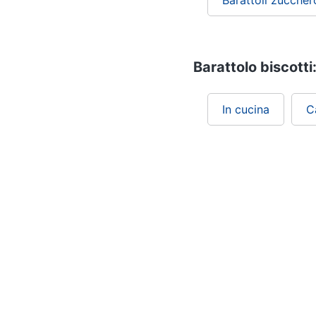
Barattoli zuccher
Barattolo biscotti:
In cucina
C