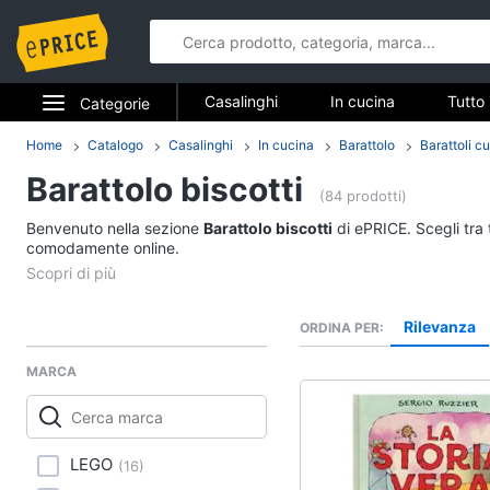
Casalinghi
In cucina
Tutto 
Categorie
Elettrodomestici
Home
Catalogo
Casalinghi
In cucina
Barattolo
Barattoli c
Casalinghi
Barattolo biscotti
Informatica
(84 prodotti)
In cucina
Benvenuto nella sezione
Barattolo biscotti
di ePRICE. Scegli tra 
Telefonia
comodamente online.
Friggitrice ad aria
Bilancia da cucina
Tv e Home Cinema
Pentola a pressione
Rilevanza
ORDINA PER
Smart home
Montalatte elettrico
MARCA
Vedi tutti
Videogiochi
Audio e musica
In bagno
LEGO
(
16
)