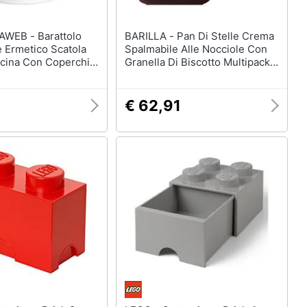
- Barattolo
BARILLA - Pan Di Stelle Crema
 Ermetico Scatola
Spalmabile Alle Nocciole Con
ucina Con Coperchio
Granella Di Biscotto Multipack
ttolo Biscotti
Da 10 Barattoli Da 330 Gr
Ciascuno
€ 62,91