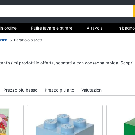
in ordine
Pulire lavare e stirare
A tavola
In bagno
ucina
Barattolo biscotti
Tutto in ordine
Pulire lavare e stirar
tantissimi prodotti in offerta, scontati e con consegna rapida. Scopri
Cestino
Scopa
Portabiancheria
Vaporella
Scolapiatti
Ferri da stiro
Prezzo più basso
Prezzo più alto
Valutazioni
Pattumiera differenziata
Stendibiancheria
Vedi tutti
Vedi tutti