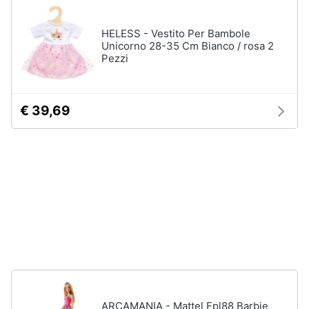
Vedi
Animali
tutti
HELESS - Vestito Per Bambole
Unicorno 28-35 Cm Bianco / rosa 2
Pezzi
Motori
In
bagno
Libri,
€ 39,69
cd
Portabiancheria
e
Porta
dvd
asciugamani
Asciugamani
Festività
Asciugamani
e
elettrici
ricorrenze
Vedi
tutti
Promozioni
Servizi
ARCAMANIA - Mattel Fpl88 Barbie