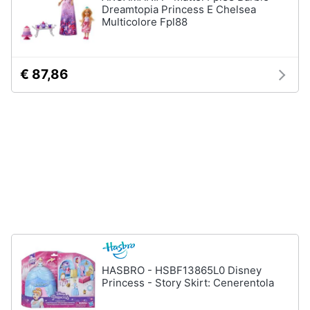
Dreamtopia Princess E Chelsea
Assistenza
Multicolore Fpl88
clienti
Esci
€ 87,86
HASBRO - HSBF13865L0 Disney
Princess - Story Skirt: Cenerentola