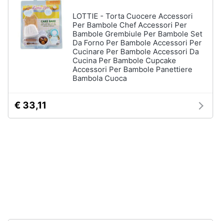
stirare
e
LOTTIE - Torta Cuocere Accessori
igiene
Scopa
Per Bambole Chef Accessori Per
Bambole Grembiule Per Bambole Set
Vaporella
Da Forno Per Bambole Accessori Per
Beauty
Ferri
Cucinare Per Bambole Accessori Da
da
Cucina Per Bambole Cupcake
stiro
Accessori Per Bambole Panettiere
Giocattoli
Bambola Cuoca
Stendibiancheria
Prima
Vedi
€ 33,11
tutti
infanzia
Fotografia
A
tavola
Casalinghi
Posate
Coltelli
Abbigliamento
Piatti
Sport
Bicchieri