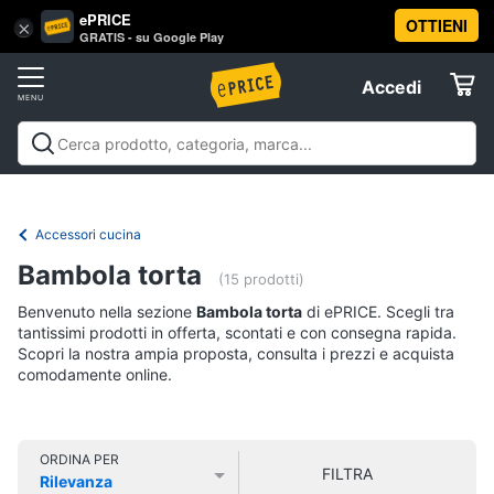
ePRICE
OTTIENI
Vai
×
Accedi
GRATIS - su Google Play
al
Registrati
menu
Accedi
Casalinghi
Offerte
In
Casalinghi
In cucina
Tutto in ordine
Pulire lavare e
cucina
Elettrodomestici
stirare
A tavola
In bagno
Offerte
Friggitrice
Accessori cucina
ad
Informatica
aria
Bambola torta
(15 prodotti)
Bilancia
Benvenuto nella sezione
Bambola torta
di ePRICE. Scegli tra
da
Telefonia
cucina
tantissimi prodotti in offerta, scontati e con consegna rapida.
Scopri la nostra ampia proposta, consulta i prezzi e acquista
Pentola
comodamente online.
Tv
a
pressione
e
Home
Montalatte
Cinema
elettrico
ORDINA PER
FILTRA
Rilevanza