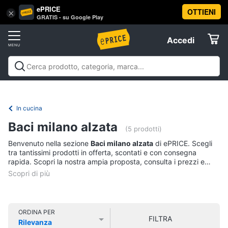
ePRICE
OTTIENI
Vai
×
Accedi
GRATIS - su Google Play
al
Registrati
menu
Accedi
Casalinghi
Offerte
In
Casalinghi
In cucina
Tutto in ordine
Pulire lavare e
cucina
Elettrodomestici
stirare
A tavola
In bagno
Offerte
Friggitrice
In cucina
ad
Informatica
aria
Baci milano alzata
(5 prodotti)
Bilancia
Benvenuto nella sezione
Baci milano alzata
di ePRICE. Scegli
da
Telefonia
tra tantissimi prodotti in offerta, scontati e con consegna
cucina
rapida. Scopri la nostra ampia proposta, consulta i prezzi e
Pentola
acquista comodamente online.
Tv
a
pressione
e
Home
Montalatte
Cinema
elettrico
ORDINA PER
FILTRA
Rilevanza