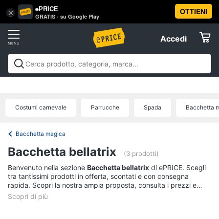
ePRICE
OTTIENI
Vai
×
Accedi
GRATIS - su Google Play
al
Registrati
menu
Accedi
Festività
Offerte
e
ricorrenze
Festività e ricorrenze
Catering
Organizzazione
Elettrodomestici
feste
Natale
Capodanno
Epifania
Regali di natale
Regali
Catering
di san valentino
Carnevale
Regali per la festa del
Costumi carnevale
Parrucche
Spada
Bacchetta 
papà
Regali festa della mamma
Halloween
Boxing
Confetti
Informatica
days
Offerte
Segnaposto
Bacchetta magica
Posate
Telefonia
Bacchetta bellatrix
(3 prodotti)
Decorazioni
torte
Benvenuto nella sezione
Bacchetta bellatrix
di ePRICE. Scegli
Tv
tra tantissimi prodotti in offerta, scontati e con consegna
e
Vedi
rapida. Scopri la nostra ampia proposta, consulta i prezzi e
Home
tutti
acquista comodamente online.
Cinema