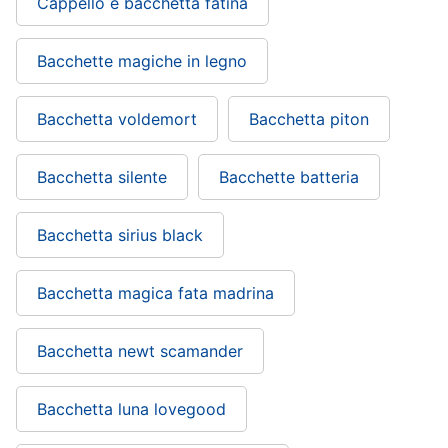
Cappello e bacchetta fatina
Vedi
tutti
Bacchette magiche in legno
Bacchetta voldemort
Bacchetta piton
Carnevale
Maschera
Bacchetta silente
Bacchette batteria
per
travestimenti
Costumi
Bacchetta sirius black
carnevale
Unghie
Bacchetta magica fata madrina
finte
Parrucche
Bacchetta newt scamander
Vedi
tutti
Bacchetta luna lovegood