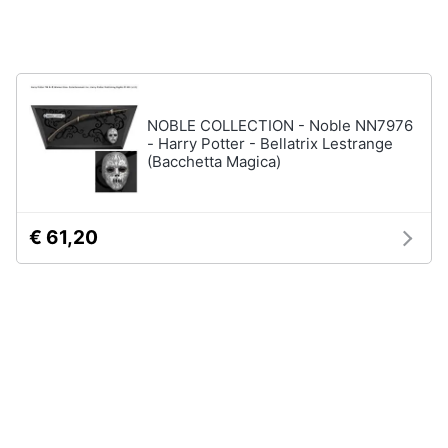
lui
Assistenza
clienti
Regali
di
Natale
per
Esci
lei
NOBLE COLLECTION - Noble NN7976
Regali
- Harry Potter - Bellatrix Lestrange
di
(Bacchetta Magica)
natale
per
teenager
Regali
€ 61,20
di
Natale
per
arredare
la
casa
Vedi
tutti