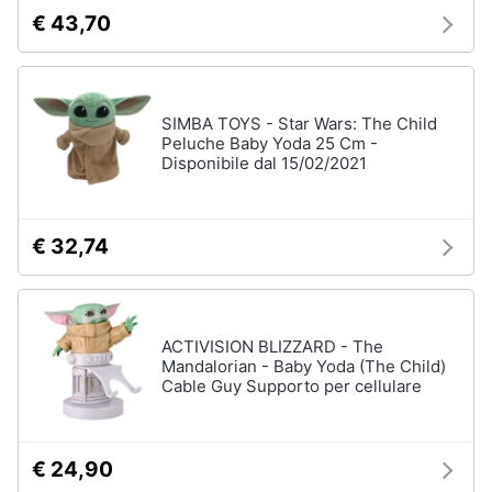
€ 43,70
Vedi
tutti
SIMBA TOYS - Star Wars: The Child
Mobilità
Peluche Baby Yoda 25 Cm -
e
Disponibile dal 15/02/2021
sport
Monopattino
elettrico
€ 32,74
Bici
elettrica
Skateboard
Bicicletta
ACTIVISION BLIZZARD - The
Mandalorian - Baby Yoda (The Child)
Vedi
Cable Guy Supporto per cellulare
tutti
€ 24,90