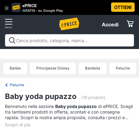
ePRICE
OTTIENI
Vai
×
Accedi
GRATIS - su Google Play
al
Registrati
menu
Accedi
Giocattoli
Offerte
Barbie,
Giocattoli
Barbie, bambole e peluche
Personaggi,
bambole
Elettrodomestici
supereroi e action figures
Veicoli, cavalcabili e
e
radiocomandati
Mattoncini e costruzioni
Giochi da
peluche
Barbie
Principesse Disney
Bambola
Peluche
giardino e da spiaggia
Giochi di società e da
Informatica
Barbie
tavolo
Giochi educativi e creativi
Giochi prima
infanzia
Giochi di imitazione e armi giocattolo
Mobilità
Principesse
Peluche
Disney
e sport
Offerte
Telefonia
Baby yoda pupazzo
Bambola
(19 prodotti)
Bambole
Benvenuto nella sezione
Baby yoda pupazzo
di ePRICE. Scegli
Tv
Reborn
tra tantissimi prodotti in offerta, scontati e con consegna
e
rapida. Scopri la nostra ampia proposta, consulta i prezzi e
Home
acquista comodamente online.
Vedi
Cinema
tutti