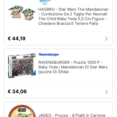
Assistenza
Vedi
HASBRO - Star Wars The Mandalorian
clienti
tutti
- Confezione Da 2 Taglie Per Neonati
The Child Baby Yoda 5,5 Cm Figure -
Chiedere Braccia E Tenere Palla
Esci
Giochi
di
€ 44,19
società
e
da
tavolo
Giochi
RAVENSBURGER - Puzzle 1000 P -
per
Baby Yoda / Mandalorian Di Star Wars
Natale
(puzzle Di Sfida)
Scacchi
Bowling
€ 34,06
Carte
pokemon
Vedi
tutti
JADEO - Procos - 8 Piatti In Cartone