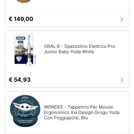
Carillon
Peluche
€ 149,00
Palestrina
Vedi
tutti
ORAL B - Spazzolino Elettrico Pro
Junior Baby Yoda White
Giochi
di
imitazione
€ 54,93
e
armi
giocattolo
Nerf
WONDEE - Tappetino Per Mouse
Arco
Ergonomico Xxl Design Grogu Yoda
Freccette
Con Poggiapolsi, Blu
Nerf
fortnite