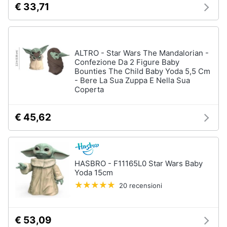
€ 33,71
e
e
radiocomandati
igiene
Drone
Macchinine
Beauty
ALTRO - Star Wars The Mandalorian -
Robot
Confezione Da 2 Figure Baby
giocattolo
Bounties The Child Baby Yoda 5,5 Cm
Giocattoli
- Bere La Sua Zuppa E Nella Sua
Modellini
Coperta
Prima
Vedi
tutti
infanzia
€ 45,62
Fotografia
Mattoncini
e
HASBRO - F11165L0 Star Wars Baby
Casalinghi
costruzioni
Yoda 15cm
Lego
20 recensioni
Abbigliamento
Geomag
Mattoncini
€ 53,09
Sport