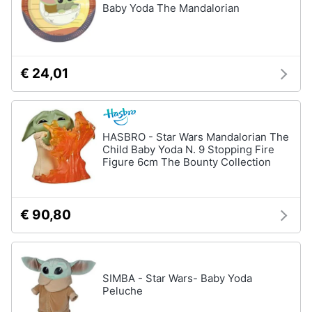
Baby Yoda The Mandalorian
Giochi
educativi
e
€ 24,01
creativi
Puzzle
Mappamondo
HASBRO - Star Wars Mandalorian The
Geomag
Child Baby Yoda N. 9 Stopping Fire
Figure 6cm The Bounty Collection
Mattoncini
Vedi
tutti
€ 90,80
Giochi
prima
SIMBA - Star Wars- Baby Yoda
infanzia
Peluche
Bambola