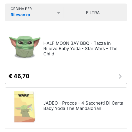
Smart
ORDINA PER
home
FILTRA
Rilevanza
Personaggi,
supereroi
Prezzo più basso
Prezzo più alto
Valutazioni
e
Videogiochi
action
figures
Audio
HALF MOON BAY BBQ - Tazza In
Thanos
e
Rilievo Baby Yoda - Star Wars - The
Peppa
Child
musica
Pig
Harry
Clima
Potter
€ 46,70
Spider-
Man
Arredo
Vedi
tutti
Brico
JADEO - Procos - 4 Sacchetti Di Carta
e
Baby Yoda The Mandalorian
Giardinaggio
Veicoli,
Salute
cavalcabili