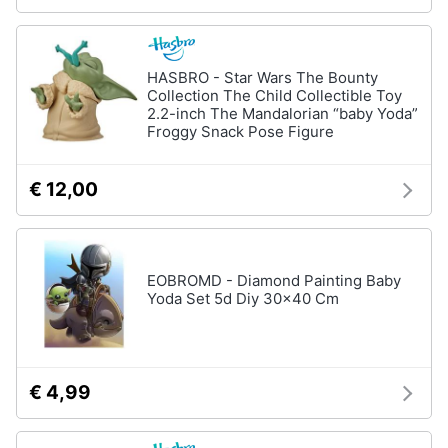
Chiodini
gioco
Animali
Vedi
HASBRO - Star Wars The Bounty
tutti
Motori
Collection The Child Collectible Toy
2.2-inch The Mandalorian “baby Yoda”
Froggy Snack Pose Figure
Libri,
Giochi
cd
da
€ 12,00
e
giardino
dvd
e
da
spiaggia
Festività
Kayak
EOBROMD - Diamond Painting Baby
e
Yoda Set 5d Diy 30x40 Cm
Palloncini
ricorrenze
Pallone
da
Promozioni
calcio
€ 4,99
Palla
Servizi
da
basket