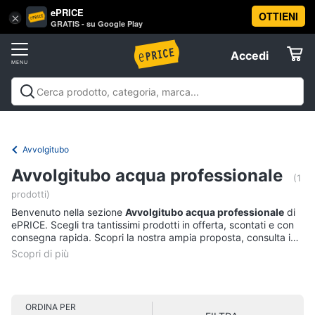
ePRICE
OTTIENI
Vai
×
Accedi
GRATIS - su Google Play
al
Registrati
menu
Accedi
Brico
Offerte
e
Giardinaggio
Brico e Giardinaggio
Utensili elettrici e
Elettrodomestici
manuali
Insetticidi e trappole
Macchinari e utensili da
Utensili
giardinaggio
Falegnameria
Imbiancare e
Avvolgitubo
elettrici
dipingere
Materiale elettrico
Coltivazione e
Informatica
e
Avvolgitubo acqua professionale
Semina
Sicurezza e automazione casa
Offerte
manuali
(1
prodotti)
Trapani
Telefonia
Benvenuto nella sezione
Avvolgitubo acqua professionale
di
Livella
ePRICE. Scegli tra tantissimi prodotti in offerta, scontati e con
consegna rapida. Scopri la nostra ampia proposta, consulta i
Generatore
Tv
prezzi e acquista comodamente online.
di
e
corrente
Home
Sega
Cinema
circolare
ORDINA PER