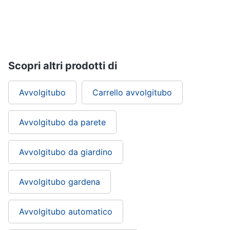
Nebulizzatore
Vedi
tutti
Scopri altri prodotti di
Sicurezza
Avvolgitubo
Carrello avvolgitubo
e
automazione
casa
Avvolgitubo da parete
Telecamere
Termostato
Avvolgitubo da giardino
Telecamere
videosorveglianza
Cronotermostato
Avvolgitubo gardena
Vedi
tutti
Avvolgitubo automatico