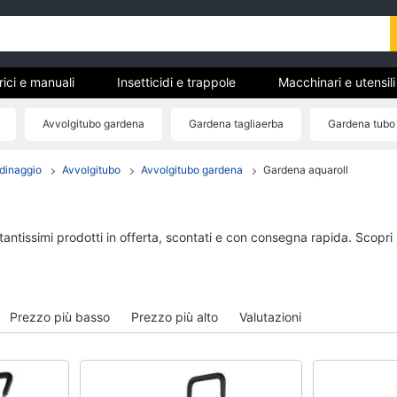
trici e manuali
Insetticidi e trappole
Macchinari e utensil
gere
Materiale elettrico
Coltivazione e Semina
Avvolgitubo gardena
Gardena tagliaerba
Gardena tubo 
rdinaggio
Gardena estirpatore
rdinaggio
Avvolgitubo
Avvolgitubo gardena
Gardena aquaroll
anuali
Insetticidi e trappole
Macchinari e utensili
giardinaggio
Zanzariere
Decespugliatore
Zanzariere magnetiche
tantissimi prodotti in offerta, scontati e con consegna rapida. Scopri
Motosega
e
Zanzariere a rullo
Tosaerba
Trappola per topi
Irrigazione
Vedi tutti
Prezzo più basso
Prezzo più alto
Valutazioni
Vedi tutti
re
Materiale elettrico
Coltivazione e Semi