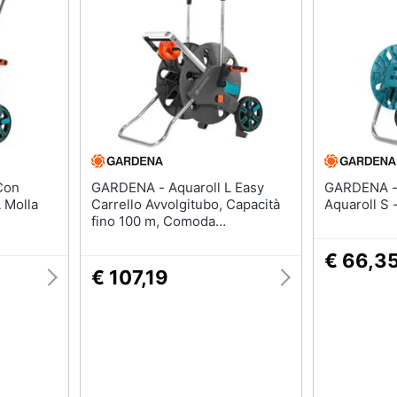
Batteria
Irrigazione
Pannello solare
Carriola
Interruttori
Zappa
Adattatore
Nebulizzatore
Vedi tutti
Vedi tutti
GARDENA - Aquaroll L Easy
GARDENA - Distributo
 Molla
Carrello Avvolgitubo, Capacità
Aquaroll S 
fino 100 m, Comoda
Conduzione del Tubo, Robusto
Telaio Metallico, Nipplo
€ 66,3
Antigoccia, 18520-20
€ 107,19