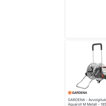
Sport
Animali
Motori
Libri, cd e dvd
Festività e ricorrenze
Promozioni
GARDENA - Avvolgitubo
Aquaroll M Metall - 1