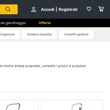
Accedi
|
Registrati
i da giardinaggio
Offerte
irrigazione
Gardena tosaerba
Contalitri gardena
 da
Falegnameria
Spaccalegna
Seghetto alternativo
 la nostra ampia proposta, consulta i prezzi e acquista
Fresa
Vetreria
Vedi tutti
na
Sicurezza e automazione