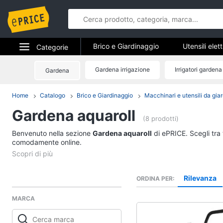
Brico e Giardinaggio
Utensili elet
Categorie
Falegnameria
Imbiancare e dipin
Elettrodomestici
Gardena irrigazione
Irrigatori gardena
Gardena
Brico e Gia
Sicurezza e automazione casa
Informatica
Home
Catalogo
Brico e Giardinaggio
Macchinari e utensili da gia
Utensili elettrici e m
Gardena aquaroll
Telefonia
Trapani
(8 prodotti)
Livella
Benvenuto nella sezione
Tv e Home Cinema
Gardena aquaroll
di ePRICE. Scegli tra 
Generatore di corrent
comodamente online.
Smart home
Sega circolare
Vedi tutti
Videogiochi
Rilevanza
ORDINA PER
MARCA
Audio e musica
Imbiancare e dipinge