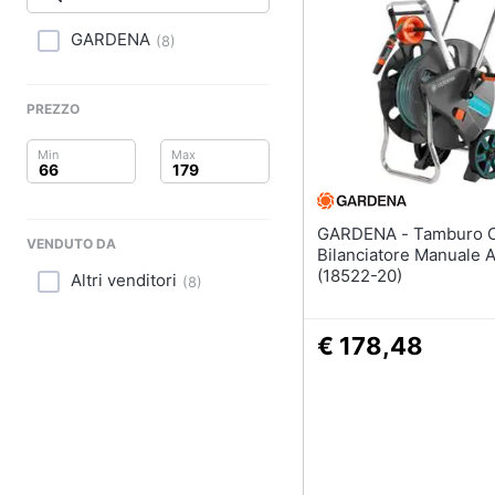
Clima
Pittura
GARDENA
(
8
)
Arredo
Vernice
Stucco
Brico e Giardinaggio
PREZZO
Sverniciatore
Salute e igiene
Vedi tutti
Beauty
GARDENA - Tamburo Con
VENDUTO DA
Giocattoli
Bilanciatore Manuale A
(18522-20)
Altri venditori
(
8
)
Prima infanzia
€ 178,48
Fotografia
Casalinghi
Abbigliamento