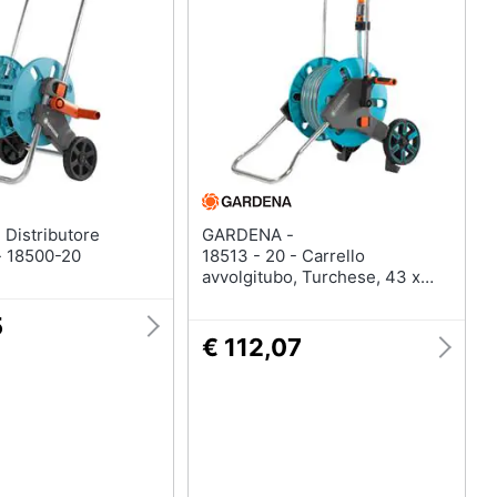
casa
Telecamere
Termostato
Telecamere videosorveglianza
Cronotermostato
Vedi tutti
re
GARDENA -
- 18500-20
18513 - 20 - Carrello
avvolgitubo, Turchese, 43 x
38 x 67 cm
5
€ 112,07