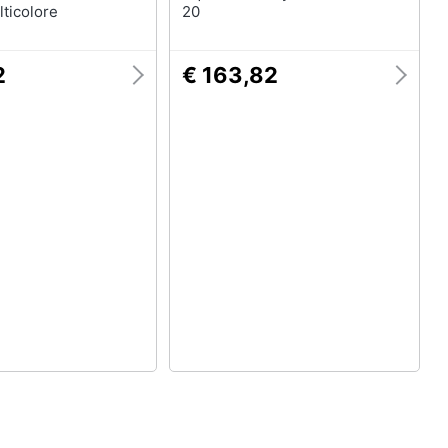
lticolore
20
2
€ 163,82