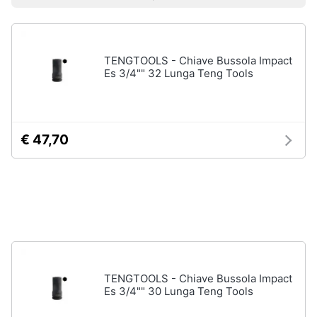
Prezzo più basso
Prezzo più alto
Valutazioni
Vedi
Smart
tutti
home
TENGTOOLS - Chiave Bussola Impact
Videogiochi
Es 3/4"" 32 Lunga Teng Tools
Insetticidi
e
Audio
trappole
e
Zanzariere
musica
€ 47,70
Zanzariere
magnetiche
Clima
Zanzariere
a
rullo
Arredo
Trappola
per
Brico
topi
e
Vedi
Giardinaggio
TENGTOOLS - Chiave Bussola Impact
tutti
Es 3/4"" 30 Lunga Teng Tools
Salute