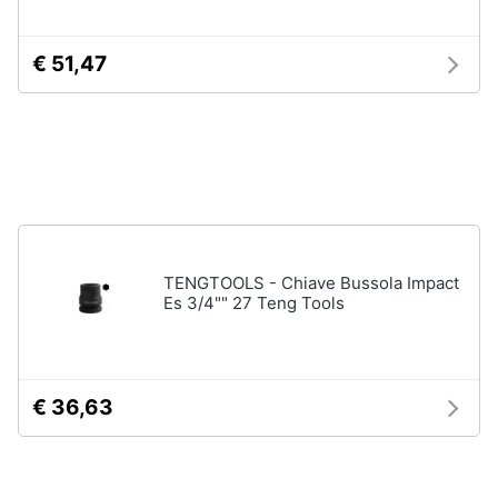
e
igiene
Macchinari
€ 51,47
e
utensili
Beauty
da
giardinaggio
Decespugliatore
Giocattoli
Motosega
Tosaerba
Prima
infanzia
Irrigazione
TENGTOOLS - Chiave Bussola Impact
Vedi
Es 3/4"" 27 Teng Tools
Fotografia
tutti
Casalinghi
€ 36,63
Falegnameria
Abbigliamento
Spaccalegna
Seghetto
Sport
alternativo