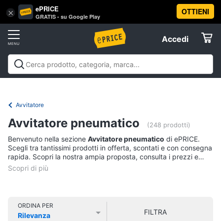
ePRICE
OTTIENI
Vai
×
Accedi
GRATIS - su Google Play
al
Registrati
menu
Accedi
Brico
Offerte
e
Giardinaggio
Brico e Giardinaggio
Utensili elettrici e
Elettrodomestici
manuali
Insetticidi e trappole
Macchinari e utensili da
Utensili
giardinaggio
Falegnameria
Imbiancare e
Avvitatore
elettrici
dipingere
Materiale elettrico
Coltivazione e
Informatica
e
Avvitatore pneumatico
Semina
Sicurezza e automazione casa
Offerte
manuali
(248 prodotti)
Benvenuto nella sezione
Avvitatore pneumatico
di ePRICE.
Trapani
Telefonia
Scegli tra tantissimi prodotti in offerta, scontati e con consegna
Livella
rapida. Scopri la nostra ampia proposta, consulta i prezzi e
acquista comodamente online.
Generatore
Tv
di
e
corrente
Home
Sega
Cinema
ORDINA PER
circolare
FILTRA
Rilevanza