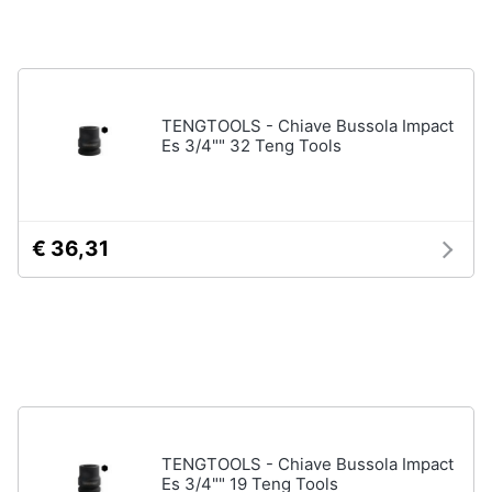
Fresa
Animali
Vetreria
Vedi
Motori
tutti
TENGTOOLS - Chiave Bussola Impact
Es 3/4"" 32 Teng Tools
Libri,
cd
Imbiancare
e
e
dvd
dipingere
€ 36,31
Pittura
Festività
Vernice
e
ricorrenze
Stucco
Sverniciatore
Promozioni
Vedi
tutti
Servizi
TENGTOOLS - Chiave Bussola Impact
Es 3/4"" 19 Teng Tools