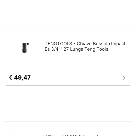
Nebulizzatore
Vedi
tutti
TENGTOOLS - Chiave Bussola Impact
Es 3/4"" 27 Lunga Teng Tools
Sicurezza
e
automazione
casa
Telecamere
€ 49,47
Termostato
Telecamere
videosorveglianza
Cronotermostato
Vedi
tutti