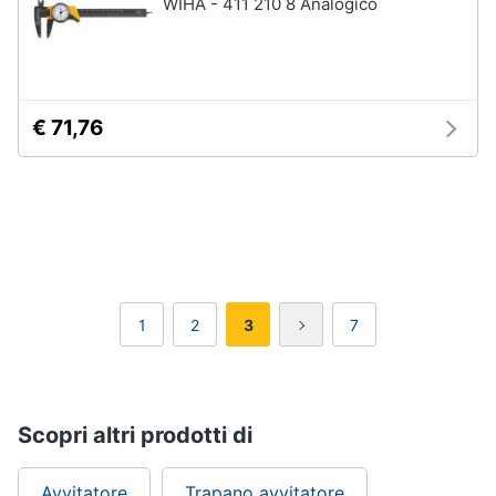
WIHA - 411 210 8 Analogico
€ 71,76
1
2
3
7
Scopri altri prodotti di
Avvitatore
Trapano avvitatore