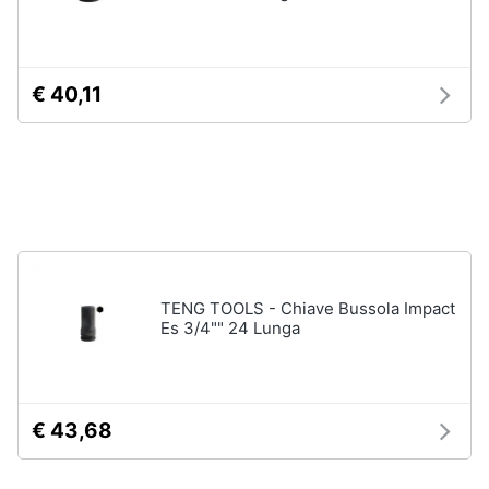
Assistenza
Materiale
clienti
elettrico
Batteria
€ 40,11
Esci
Pannello
solare
Interruttori
Adattatore
Vedi
tutti
TENG TOOLS - Chiave Bussola Impact
Es 3/4"" 24 Lunga
Coltivazione
e
Semina
Irrigazione
€ 43,68
Carriola
Zappa