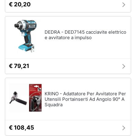
€ 20,20
e
igiene
Macchinari
e
utensili
Beauty
da
DEDRA - DED7145 cacciavite elettrico
giardinaggio
e avvitatore a impulso
Decespugliatore
Giocattoli
Motosega
Tosaerba
Prima
€ 79,21
infanzia
Irrigazione
Vedi
Fotografia
tutti
KRINO - Adattatore Per Avvitatore Per
Utensili Portainserti Ad Angolo 90° A
Casalinghi
Squadra
Falegnameria
Abbigliamento
Spaccalegna
€ 108,45
Seghetto
Sport
alternativo