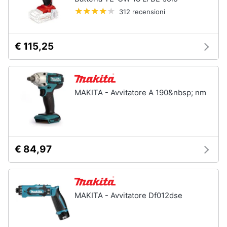
Nebulizzatore
312 recensioni
Vedi
tutti
€ 115,25
Sicurezza
e
MAKITA - Avvitatore A 190&nbsp; nm
automazione
casa
Telecamere
Termostato
€ 84,97
Telecamere
videosorveglianza
Cronotermostato
MAKITA - Avvitatore Df012dse
Vedi
tutti