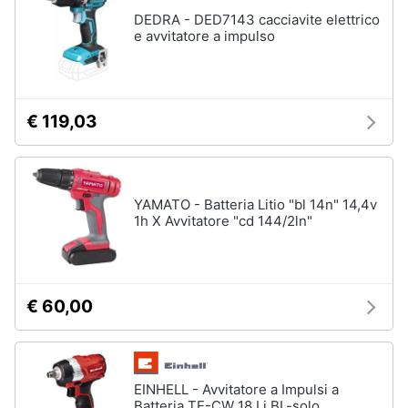
Assistenza
DEDRA - DED7143 cacciavite elettrico
Materiale
clienti
e avvitatore a impulso
elettrico
Batteria
Esci
Pannello
solare
€ 119,03
Interruttori
Adattatore
Vedi
YAMATO - Batteria Litio "bl 14n" 14,4v
tutti
1h X Avvitatore "cd 144/2ln"
Coltivazione
€ 60,00
e
Semina
Irrigazione
Carriola
EINHELL - Avvitatore a Impulsi a
Zappa
Batteria TE-CW 18 Li BL-solo