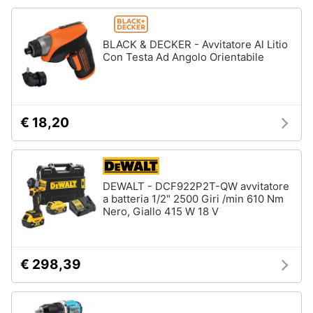
Fresa
Animali
Vetreria
BLACK & DECKER - Avvitatore Al Litio
Con Testa Ad Angolo Orientabile
Vedi
Motori
tutti
Libri,
cd
€ 18,20
Imbiancare
e
e
dvd
dipingere
Pittura
Festività
DEWALT - DCF922P2T-QW avvitatore
Vernice
a batteria 1/2" 2500 Giri /min 610 Nm
e
Nero, Giallo 415 W 18 V
ricorrenze
Stucco
Sverniciatore
Promozioni
€ 298,39
Vedi
tutti
Servizi