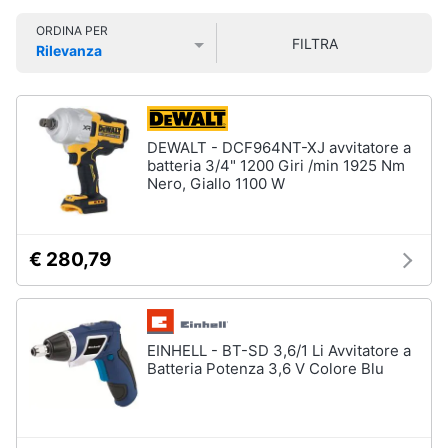
Vedi
Smart
tutti
ORDINA PER
home
FILTRA
Rilevanza
Prezzo più basso
Prezzo più alto
Valutazioni
Videogiochi
Insetticidi
e
Audio
trappole
DEWALT - DCF964NT-XJ avvitatore a
e
batteria 3/4" 1200 Giri /min 1925 Nm
Zanzariere
Nero, Giallo 1100 W
musica
Zanzariere
magnetiche
Clima
Zanzariere
€ 280,79
a
rullo
Arredo
Trappola
per
Brico
topi
EINHELL - BT-SD 3,6/1 Li Avvitatore a
e
Batteria Potenza 3,6 V Colore Blu
Vedi
Giardinaggio
tutti
Salute