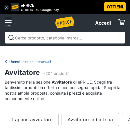
ePRICE
OTTIENI
Vai
×
Accedi
GRATIS - su Google Play
al
Registrati
menu
Accedi
Brico
Offerte
e
Giardinaggio
Brico e Giardinaggio
Utensili elettrici e
Elettrodomestici
manuali
Insetticidi e trappole
Macchinari e utensili da
Utensili
giardinaggio
Falegnameria
Imbiancare e
Utensili elettrici e manuali
elettrici
dipingere
Materiale elettrico
Coltivazione e
Informatica
e
Avvitatore
Semina
Sicurezza e automazione casa
Offerte
manuali
(204 prodotti)
Trapani
Benvenuto nella sezione
Avvitatore
di ePRICE. Scegli tra
Telefonia
tantissimi prodotti in offerta e con consegna rapida. Scopri la
Livella
nostra ampia proposta, consulta i prezzi e acquista
comodamente online.
Generatore
Tv
di
e
corrente
Home
Sega
Cinema
Trapano avvitatore
Avvitatore a batteria
circolare