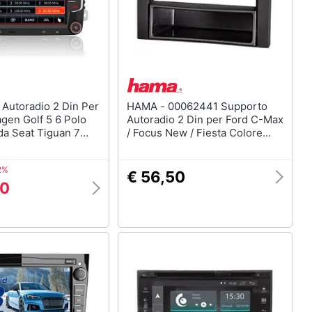
er
HAMA - 00062441 Supporto
gen Golf 5 6 Polo
Autoradio 2 Din per Ford C-Max
da Seat Tiguan 7
/ Focus New / Fiesta Colore
 Gps Navigatore Car
Nero
ndi Al Volante Bt Cd
2%
 Rds
€ 56,50
00