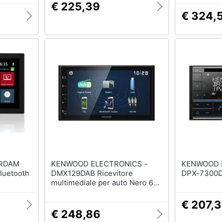
€ 225,39
€ 324,
KENWOOD ELECTRONICS -
KENWOOD 
luetooth
DMX129DAB Ricevitore
DPX-7300D
multimediale per auto Nero 64
W Bluetooth
€ 207,
€ 248,86