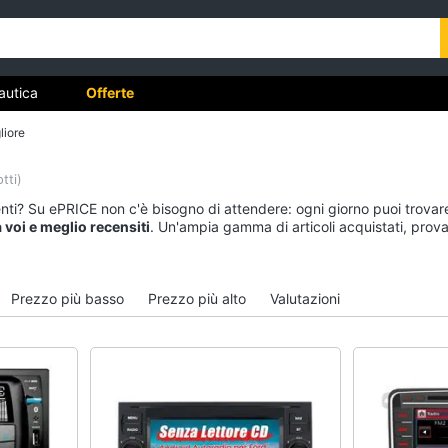
autica
Offerte
liore
tti)
Moto
Nautica
nti? Su ePRICE non c'è bisogno di attendere: ogni giorno puoi trovare
da voi e meglio recensiti
Pantaloni moto
. Un'ampia gamma di articoli acquistati, provati
Ecoscandaglio garmi
Candele moto
Illuminazione nautica
Dunlop mutant
Servizi di bordo
Prezzo più basso
Prezzo più alto
Valutazioni
Continental tkc 70
Strumentazione di bo
Vedi tutti
Vedi tutti