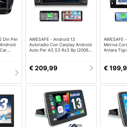
AWESAFE - Android 13
AWESAFE - Autoradio Per Ope
 Android
Autoradio Con Carplay Android
Meriva Cors
 Car
Auto Per A3 S3 Rs3 8p (2006-
Antara Tigr
roid
2012) 7 Pollici Car Radio
Con Carpla
i Al
(2gb+64gb) Con Gps Bluetooth
Bt Fm Rds 
ne
Fm Rds Comandi Del Volante
2gb+64gb (
€ 209,99
€ 199,