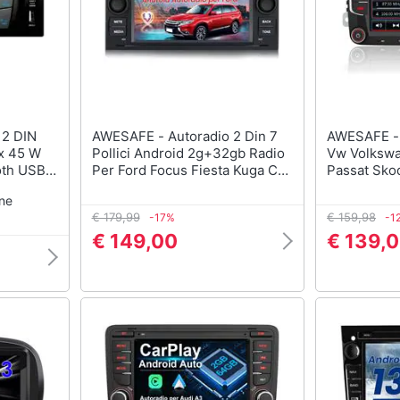
AWESAFE - Autoradio 2 Din 7
AWESAFE - Autoradio 2 Din P
x 45 W
Pollici Android 2g+32gb Radio
Vw Volkswa
th USB /
Per Ford Focus Fiesta Kuga C
Passat Sko
comando
S-max Fusion Transit Galaxy
Pollici Con
one
Mondeo (2005-2007) Con
Radio Coma
€ 179,99
€ 159,98
-17%
-1
Carplay Android Auto Bluetooth
Dvd Sd Usb
Vivavoce
€ 149,00
€ 139,