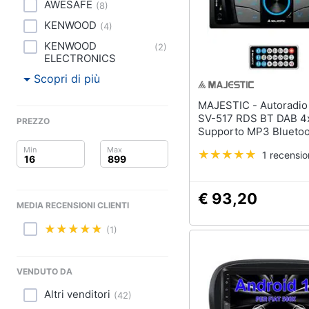
Clima
AWESAFE
(
8
)
KENWOOD
(
4
)
Arredo
KENWOOD
(
2
)
ELECTRONICS
Brico e Giardinaggio
Scopri di più
Salute e igiene
MAJESTIC - Autoradio 2 DIN
SV-517 RDS BT DAB 4
PREZZO
Beauty
Supporto MP3 Bluetoo
SD / AUX IN con Tele
Giocattoli
1 recensi
Prima infanzia
€ 93,20
MEDIA RECENSIONI CLIENTI
Fotografia
(1)
Casalinghi
VENDUTO DA
Abbigliamento
Altri venditori
(
42
)