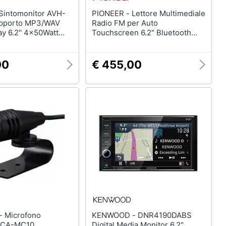
PIONEER - Lettore Multimediale
pporto MP3/WAV
Radio FM per Auto
ay 6.2'' 4x50Watt
Touchscreen 6.2" Bluetooth
USB / CD / DVD / Apple CarPlay
Colore Nero
00
€ 455,00
no
KENWOOD - DNR4190DABS
 KCA-MC10
Digital Media Monitor 6,2"