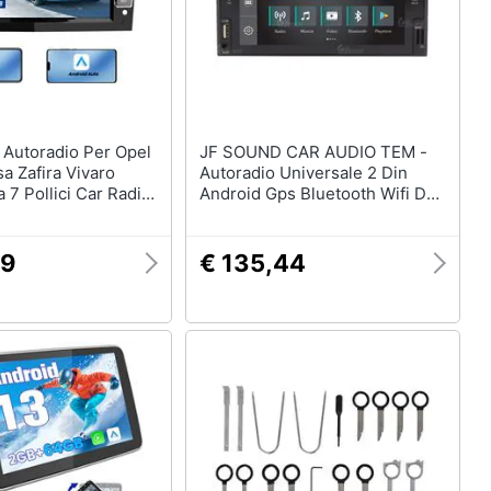
l
JF SOUND CAR AUDIO TEM -
a Zafira Vivaro
Autoradio Universale 2 Din
a 7 Pollici Car Radio
Android Gps Bluetooth Wifi Dab
y Android Auto Gps
Usb Full Hd Touchscreen
Android 2 Din Radio
Display 6.2”
nero Lucido)
99
€ 135,44