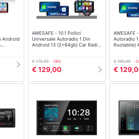
AWESAFE - 10.1 Pollici
AWESAFE - 10.1 Pollic
n Android
Universale Autoradio 1 Din
Autoradio 
h
Android 13 (2+64gb) Car Radio
Ruotabile) 
oid Auto
Con Carplay/android Auto Gps
Car Radio 
Bluetooth Wifi Fm Rds
Auto Gps B
€ 179,99
€ 169,98
-28%
-2
(schermo Ruotabile)
Rds
€ 129,00
€ 129,