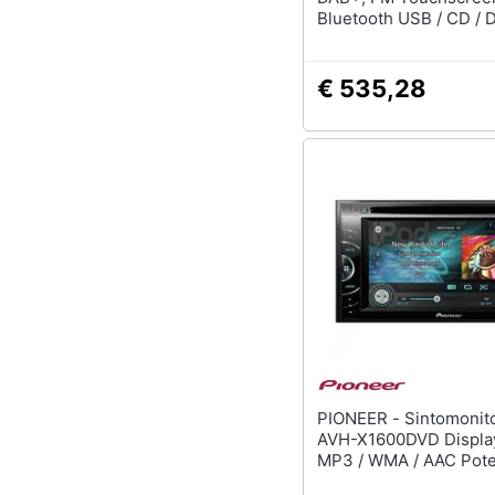
Bluetooth USB / CD / 
MP3
€ 535,28
PIONEER - Sintomonitor DVD
AVH-X1600DVD Display 
MP3 / WMA / AAC Pote
50 Watt Compatibile A