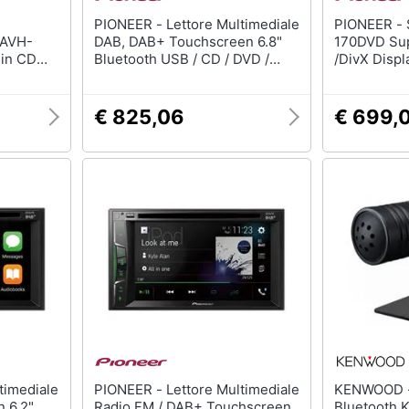
PIONEER - Lettore Multimediale
PIONEER - Sintomonitor AVH-
 AVH-
DAB, DAB+ Touchscreen 6.8"
170DVD Su
 in CD
Bluetooth USB / CD / DVD /
/DivX Displ
MP3 / JPEG
USB AUX
€ 825,06
€ 699,
PIONEER - Lettore Multimediale
KENWOOD - Microfo
 6.2"
Radio FM / DAB+ Touchscreen
Bluetooth