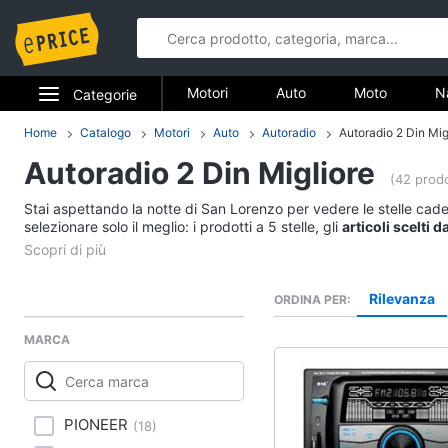
Motori
Auto
Moto
N
Categorie
Elettrodomestici
Home
Catalogo
Motori
Auto
Autoradio
Autoradio 2 Din Mig
Motori
Autoradio 2 Din Migliore
Informatica
(42 prodo
Auto
Stai aspettando la notte di San Lorenzo per vedere le stelle cade
Telefonia
selezionare solo il meglio: i prodotti a 5 stelle, gli
Pneumatici
articoli scelti 
migliori prodotti.
Catene da neve
Tv e Home Cinema
Pneumatici invernali
Rilevanza
ORDINA PER
Smart home
Batteria auto
MARCA
Vedi tutti
Videogiochi
Audio e musica
PIONEER
(
18
)