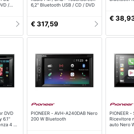
DVD /
6,2" Bluetooth USB / CD / DVD
€ 38,9
€ 317,59
PIONEER - AVH-A240DAB Nero
PIONEER - SPH-DA250DAB-AN
6.1''
200 W Bluetooth
Ricevitore 
nza 4 x
auto Nero 
pple