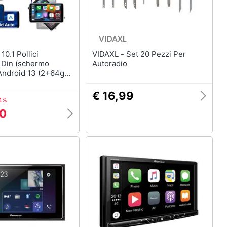
i
VIDAXL - Set 20 Pezzi Per
1 Din (schermo
Autoradio
Android 13 (2+64gb)
Con Carplay/android
luetooth Wifi Fm
€ 16,99
4%
00