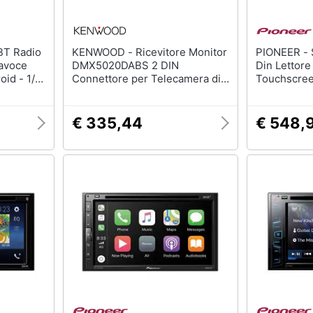
KENWOOD - Ricevitore Monitor
PIONEER - SPH-DA130DAB 2
avoce
DMX5020DABS 2 DIN
Din Lettore
oid - 1/2
Connettore per Telecamera di
Touchscreen
th WiFi
Retromarcia Set Vivavoce
Bluetooth
€ 335,44
€ 548,