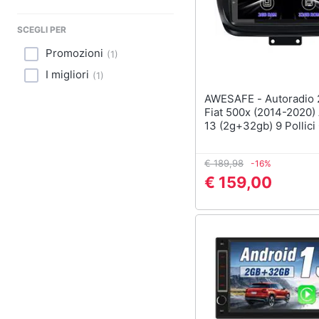
Sport
SCEGLI PER
Animali
Promozioni
(
1
)
Motori
I migliori
(
1
)
Libri, cd e dvd
AWESAFE - Autoradio 2 Din Per
Fiat 500x (2014-2020)
13 (2g+32gb) 9 Pollici
Festività e ricorrenze
Radio Con Carplay And
Auto Bluetooth Comand
Promozioni
€ 189,98
-16%
Volante Gps Navigazio
€ 159,00