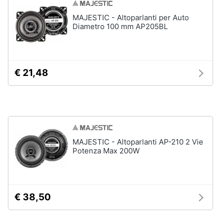
Chitarra
MAJESTIC - Altoparlanti per Auto
Animali
elettrica
Diametro 100 mm AP205BL
Basso
Motori
Microfono
Vedi
€ 21,48
Libri,
tutti
cd
e
dvd
Festività
e
MAJESTIC - Altoparlanti AP-210 2 Vie
Potenza Max 200W
ricorrenze
Promozioni
€ 38,50
Servizi