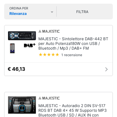
Smart
ORDINA PER
home
FILTRA
Rilevanza
Audio
Prezzo più basso
Prezzo più alto
Valutazioni
on
Videogiochi
the
go
Airpods
Audio
MAJESTIC - Sintolettore DAB-442 BT
e
per Auto Potenza180W con USB /
Cuffie
musica
Bluetooth / Mp3 / DAB+ FM
bluetooth
1 recensione
Auricolari
bluetooth
Clima
€ 46,13
Cassa
bluetooth
Arredo
Vedi
tutti
Brico
e
Giardinaggio
MAJESTIC - Autoradio 2 DIN SV-517
Gps
RDS BT DAB 4x 45 W Supporto MP3
e
Bluetooth USB / SD / AUX IN con
Salute