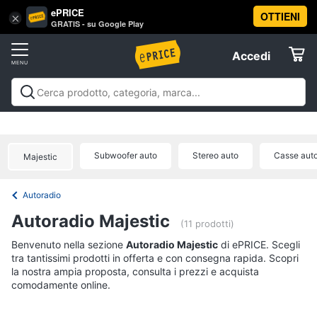
ePRICE
OTTIENI
Vai
×
Accedi
GRATIS - su Google Play
al
Registrati
menu
Accedi
Audio
Offerte
e
musica
Audio e musica
Sistemi hi-fi
Audio on the go
Gps e
Elettrodomestici
musica in auto
Strumenti musicali e attrezzatura per
Sistemi
dj
Offerte
hi-
Subwoofer auto
Stereo auto
Casse aut
Majestic
Informatica
fi
Radio
Autoradio
Telefonia
Cassa
Autoradio Majestic
bluetooth
(11 prodotti)
Giradischi
Tv
Benvenuto nella sezione
Autoradio Majestic
di ePRICE. Scegli
tra tantissimi prodotti in offerta e con consegna rapida. Scopri
e
Cassa
la nostra ampia proposta, consulta i prezzi e acquista
Home
comodamente online.
Cinema
Vedi
tutti