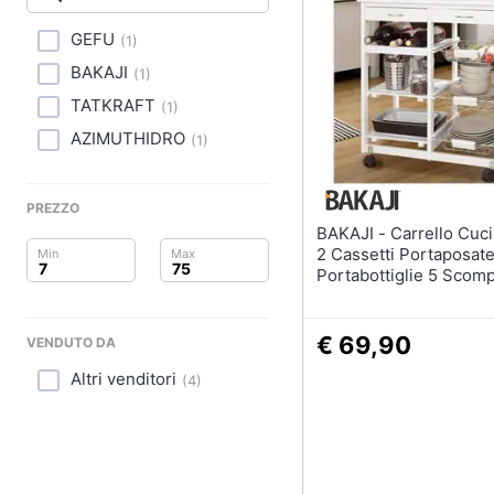
Clima
Portabiancheria
Porta asciugamani
GEFU
(
1
)
Arredo
Asciugamani
BAKAJI
(
1
)
Asciugamani elettrici
Brico e Giardinaggio
TATKRAFT
(
1
)
AZIMUTHIDRO
Vedi tutti
(
1
)
Salute e igiene
Beauty
PREZZO
BAKAJI - Carrello Cucina Legno
Giocattoli
2 Cassetti Portaposat
Portabottiglie 5 Scomp
Bianco
Prima infanzia
€ 69,90
VENDUTO DA
Fotografia
Altri venditori
(
4
)
Casalinghi
Abbigliamento