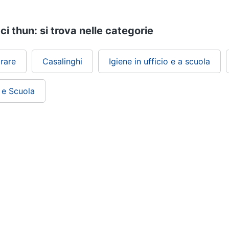
i thun: si trova nelle categorie
irare
Casalinghi
Igiene in ufficio e a scuola
a e Scuola
ePRICE ti serve
Black friday
Sezione Aiuto
Promozioni
Consegne e limitazioni