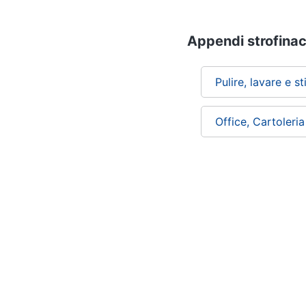
Appendi strofinacc
Pulire, lavare e st
Office, Cartoleri
Chi siamo
ePRICE per le aziende