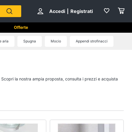
Accedi
|
Registrati
Offerte
e aria
Spugna
Mocio
Appendi strofinacci
e
A tavola
Posate
Coltelli
. Scopri la nostra ampia proposta, consulta i prezzi e acquista
Piatti
Bicchieri
Vedi tutti