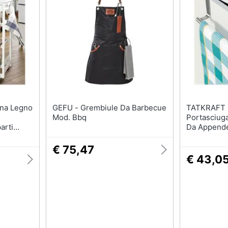
GEFU - Grembiule Da Barbecue
TATKRAFT - Horiz
e
Mod. Bbq
Portasciuga
arti
Da Appende
€ 75,47
€ 43,0