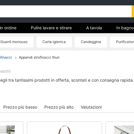
in ordine
Pulire lavare e stirare
A tavola
In bagno
Guanti monouso
Carta igienica
Candeggina
Purificator
ofinacci
Appendi strofinacci thun
Tutto in ordine
Pulire lavare e stirar
Cestino
Scopa
dotti)
Portabiancheria
Vaporella
gli tra tantissimi prodotti in offerta, scontati e con consegna rapida
Scolapiatti
Ferri da stiro
Pattumiera differenziata
Stendibiancheria
Vedi tutti
Vedi tutti
Prezzo più basso
Prezzo più alto
Valutazioni