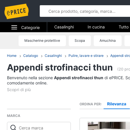
Casalinghi
In cucina
Tutto 
Categorie
Elettrodomestici
Mascherine protettive
Scopa
Amuchina
Casalinghi
Informatica
Home
Catalogo
Casalinghi
Pulire, lavare e stirare
Appendi str
In cucina
Appendi strofinacci thun
Telefonia
Friggitrice ad aria
(20 pro
Bilancia da cucina
Benvenuto nella sezione
Tv e Home Cinema
Appendi strofinacci thun
di ePRICE. Sce
Pentola a pressione
comodamente online.
Smart home
Montalatte elettrico
Vedi tutti
Videogiochi
Rilevanza
ORDINA PER
MARCA
Audio e musica
In bagno