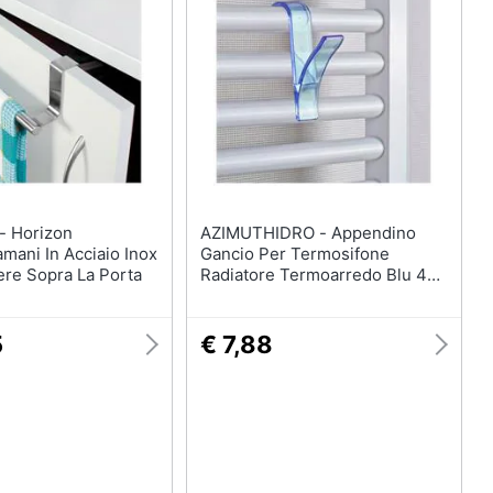
on
AZIMUTHIDRO - Appendino
mani In Acciaio Inox
Gancio Per Termosifone
re Sopra La Porta
Radiatore Termoarredo Blu 4
Pezzi
5
€ 7,88