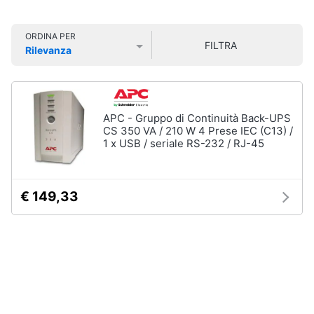
Smart
home
ORDINA PER
FILTRA
Rilevanza
Videogiochi
Prezzo più basso
Prezzo più alto
Valutazioni
Audio
e
APC - Gruppo di Continuità Back-UPS
musica
CS 350 VA / 210 W 4 Prese IEC (C13) /
1 x USB / seriale RS-232 / RJ-45
Clima
€ 149,33
Arredo
Brico
e
Giardinaggio
Salute