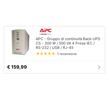
e
igiene
Beauty
Giocattoli
APC - Gruppo di continuità Back-UPS
CS - 300 W / 500 VA 4 Prese IEC /
RS-232 / USB / RJ-45
Prima
infanzia
1 recensione
Fotografia
€ 159,99
Casalinghi
Abbigliamento
Sport