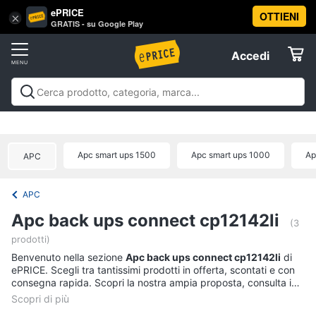
ePRICE
OTTIENI
Vai
×
Accedi
GRATIS - su Google Play
al
Registrati
menu
Accedi
Offerte
Offerte
Elettrodomestici
Apc smart ups 1500
Apc smart ups 1000
Ap
APC
Informatica
APC
Telefonia
Apc back ups connect cp12142li
(3
prodotti)
Tv
Benvenuto nella sezione
e
Apc back ups connect cp12142li
di
ePRICE. Scegli tra tantissimi prodotti in offerta, scontati e con
Home
consegna rapida. Scopri la nostra ampia proposta, consulta i
Cinema
prezzi e acquista comodamente online.