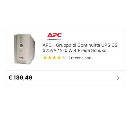
Animali
Motori
Libri,
APC - Gruppo di Continuitta UPS CS
cd
325VA / 210 W 4 Prese Schuko
e
1 recensione
dvd
€ 139,49
Festività
e
ricorrenze
Promozioni
Servizi