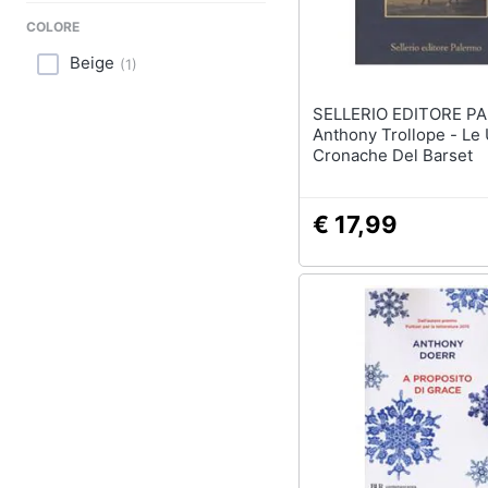
Sport
COLORE
Animali
Beige
(
1
)
Motori
SELLERIO EDITORE P
Anthony Trollope - Le 
Libri, cd e dvd
Cronache Del Barset
Festività e ricorrenze
€ 17,99
Promozioni