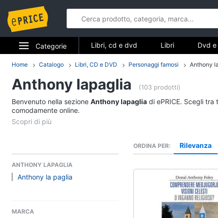
Libri, cd e dvd
Libri
Dvd e 
Categorie
Elettrodomestici
Home
Catalogo
Libri, CD e DVD
Personaggi famosi
Anthony l
Libri, cd e d
Anthony lapaglia
Informatica
(103 prodotti)
Libri
Benvenuto nella sezione
Anthony lapaglia
di ePRICE. Scegli tra 
Telefonia
comodamente online.
Religione e Spiritualit
Attualità, politica e dir
Tv e Home Cinema
Libri di Cucina
Rilevanza
ORDINA PER
Smart home
Libri di Arte, Design e
Architettura
ANTHONY LAPAGLIA
Videogiochi
Anthony la paglia
Vedi tutti
Audio e musica
MARCA