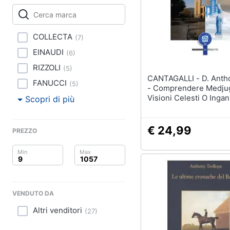
Clima
Arredo
COLLECTA
(
7
)
Brico e Giardinaggio
EINAUDI
(
6
)
RIZZOLI
(
5
)
Salute e igiene
CANTAGALLI - D. Anthony Foley
FANUCCI
(
5
)
- Comprendere Medjug
Beauty
Visioni Celesti O Inga
Scopri di più
Religioso?
Giocattoli
€ 24,99
PREZZO
Prima infanzia
Fotografia
Casalinghi
VENDUTO DA
Abbigliamento
Altri venditori
(
27
)