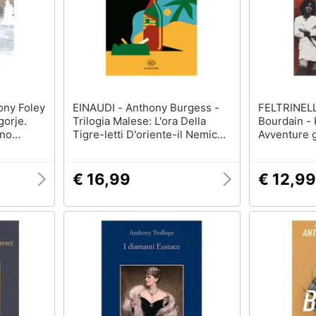
EINAUDI - Anthony Burgess -
FELTRINELLI - An
orje.
Trilogia Malese: L'ora Della
Bourdain - 
nno
Tigre-letti D'oriente-il Nemico
Avventure 
Tra Le Coperte
New York
€ 16,99
€ 12,99