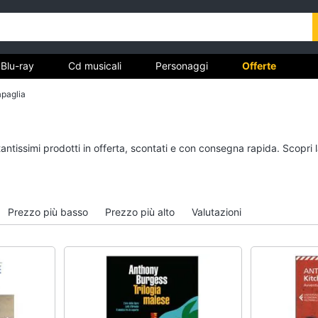
Blu-ray
Cd musicali
Personaggi
Offerte
apaglia
vd
Dvd e Blu-ray
Cd musicali
tantissimi prodotti in offerta, scontati e con consegna rapida. Scopri
à
Blu-Ray
Colonne Sonore
itto
Blu-Ray Musica Classica
CD Musicali
Walt disney film
Musica Leggera
Prezzo più basso
Prezzo più alto
Valutazioni
DVD Film
Musica Jazz
Vedi tutti
Vedi tutti