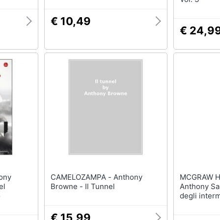
€ 10,49
€ 24,9
CAMELOZAMPA - Anthony
MCGRAW HI
el
Browne - Il Tunnel
Anthony Sa
o
degli interm
Con aggior
€ 15,99