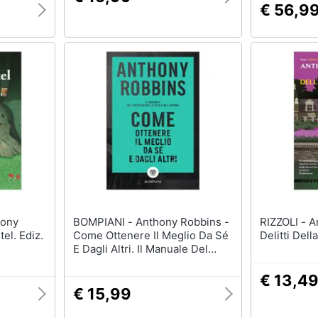
€ 56,9
BOMPIANI - Anthony Robbins -
RIZZOLI - Anthony Horowitz - I
el. Ediz.
Come Ottenere Il Meglio Da Sé
Delitti Dell
E Dagli Altri. Il Manuale Del
Successo Nella Vita E Nel
Lavoro
€ 13,4
€ 15,99