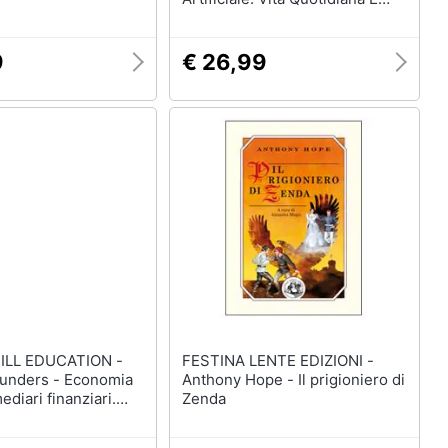
Rivoluzione Digitale
9
€ 26,99
LL EDUCATION -
FESTINA LENTE EDIZIONI -
unders - Economia
Anthony Hope - Il prigioniero di
ediari finanziari.
Zenda
namento online