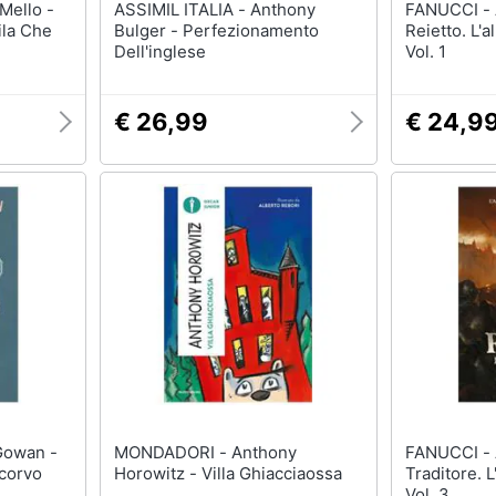
ASSIMIL ITALIA - Anthony
FANUCCI - Anthony Ryan - Il
ila Che
Bulger - Perfezionamento
Reietto. L'a
Dell'inglese
Vol. 1
€ 26,99
€ 24,9
MONDADORI - Anthony
FANUCCI - Anthony Ryan - Il
 corvo
Horowitz - Villa Ghiacciaossa
Traditore. L
Vol. 3