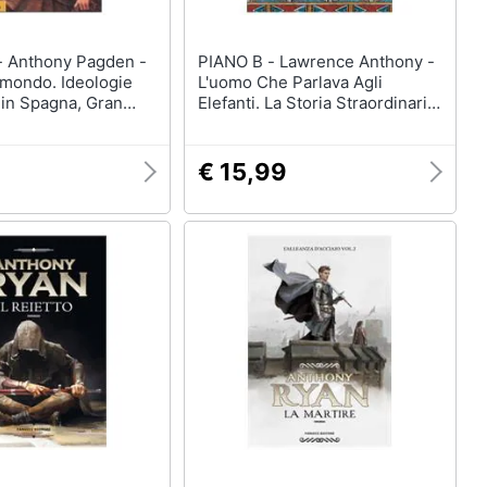
n -
PIANO B - Lawrence Anthony -
 mondo. Ideologie
L'uomo Che Parlava Agli
 in Spagna, Gran
Elefanti. La Storia Straordinaria
 Francia 1500-1800
Di Un Branco Di Elefanti E
Dell'uomo Che Li Ha Guidati
Verso La Libertà
9
€ 15,99