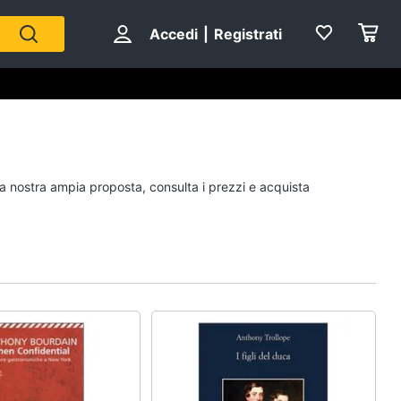
Accedi
|
Registrati
Personaggi
 la nostra ampia proposta, consulta i prezzi e acquista
cristiano ronaldo
Me contro Te
Sean connery
Barbara D'Urso
Vedi tutti