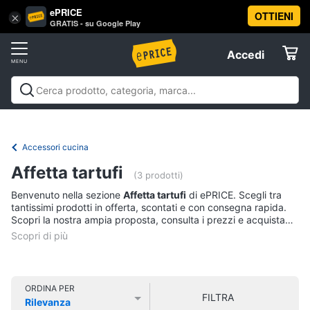
ePRICE
OTTIENI
Vai
×
Accedi
GRATIS - su Google Play
al
Registrati
menu
Accedi
Casalinghi
Offerte
In
Casalinghi
In cucina
Tutto in ordine
Pulire lavare e
cucina
Elettrodomestici
stirare
A tavola
In bagno
Offerte
Friggitrice
Accessori cucina
ad
Informatica
aria
Affetta tartufi
(3 prodotti)
Bilancia
Benvenuto nella sezione
Affetta tartufi
di ePRICE. Scegli tra
da
Telefonia
tantissimi prodotti in offerta, scontati e con consegna rapida.
cucina
Scopri la nostra ampia proposta, consulta i prezzi e acquista
Pentola
comodamente online.
Tv
a
pressione
e
Home
Montalatte
Cinema
elettrico
ORDINA PER
FILTRA
Rilevanza