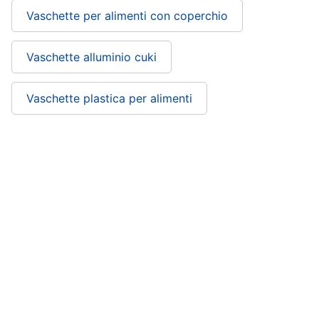
Vaschette per alimenti con coperchio
Vaschette alluminio cuki
Vaschette plastica per alimenti
Affetta tartufi: si trova nelle categorie
In cucina
Casalinghi
A tavola
ePRICE ti serve