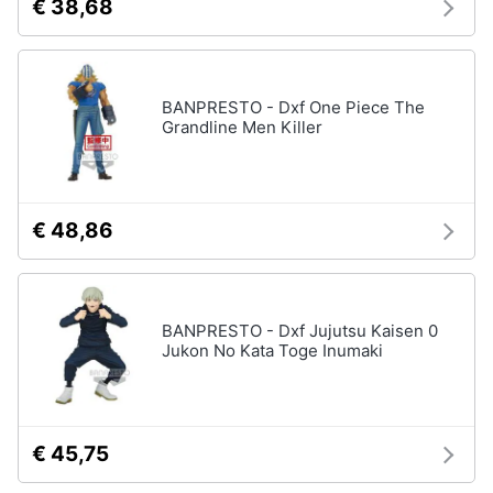
€ 38,68
Vedi
tutti
BANPRESTO - Dxf One Piece The
Grandline Men Killer
Mobilità
e
sport
Monopattino
elettrico
€ 48,86
Bici
elettrica
Skateboard
BANPRESTO - Dxf Jujutsu Kaisen 0
Bicicletta
Jukon No Kata Toge Inumaki
Vedi
tutti
€ 45,75