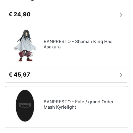
Carillon
€ 24,90
Peluche
Palestrina
Vedi
tutti
BANPRESTO - Shaman King Hao
Asakura
Giochi
di
€ 45,97
imitazione
e
armi
giocattolo
Nerf
BANPRESTO - Fate / grand Order
Arco
Mash Kyrielight
Freccette
Nerf
fortnite