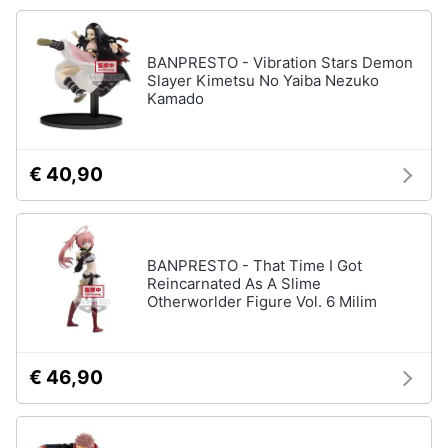
Chiodini
gioco
Animali
Vedi
BANPRESTO - Vibration Stars Demon
tutti
Slayer Kimetsu No Yaiba Nezuko
Motori
Kamado
Libri,
Giochi
cd
€ 40,90
da
e
giardino
dvd
e
da
spiaggia
BANPRESTO - That Time I Got
Festività
Kayak
Reincarnated As A Slime
e
Otherworlder Figure Vol. 6 Milim
Palloncini
ricorrenze
Pallone
da
Promozioni
calcio
€ 46,90
Palla
Servizi
da
basket