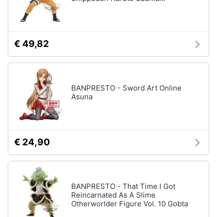
Giochi
educativi
€ 49,82
e
creativi
Puzzle
Mappamondo
BANPRESTO - Sword Art Online
Asuna
Geomag
Mattoncini
Vedi
tutti
€ 24,90
Giochi
BANPRESTO - That Time I Got
prima
Reincarnated As A Slime
infanzia
Otherworlder Figure Vol. 10 Gobta
Bambola