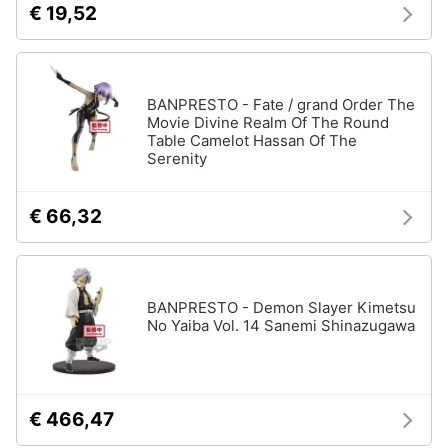
€ 19,52
e
e
radiocomandati
igiene
Drone
Macchinine
Beauty
BANPRESTO - Fate / grand Order The
Robot
Movie Divine Realm Of The Round
giocattolo
Table Camelot Hassan Of The
Giocattoli
Serenity
Modellini
Prima
Vedi
€ 66,32
tutti
infanzia
Fotografia
Mattoncini
BANPRESTO - Demon Slayer Kimetsu
e
No Yaiba Vol. 14 Sanemi Shinazugawa
Casalinghi
costruzioni
Lego
Abbigliamento
Geomag
€ 466,47
Mattoncini
Sport