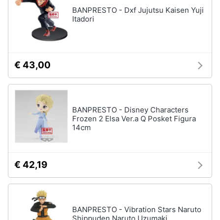
Assistenza
BANPRESTO - Dxf Jujutsu Kaisen Yuji
Vedi
clienti
Itadori
tutti
Esci
Giochi
€ 43,00
di
società
e
da
tavolo
BANPRESTO - Disney Characters
Giochi
Frozen 2 Elsa Ver.a Q Posket Figura
per
14cm
Natale
Scacchi
Bowling
€ 42,19
Carte
pokemon
Vedi
BANPRESTO - Vibration Stars Naruto
tutti
Shippuden Naruto Uzumaki