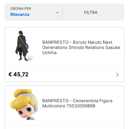
Smart
ORDINA PER
home
FILTRA
Rilevanza
Personaggi,
supereroi
Prezzo più basso
Prezzo più alto
Valutazioni
e
Videogiochi
action
figures
Audio
BANPRESTO - Boruto Naruto Next
Thanos
e
Generations Shinobi Relations Sasuke
Peppa
Uchiha
musica
Pig
Harry
Clima
Potter
€ 45,72
Spider-
Man
Arredo
Vedi
tutti
Brico
BANPRESTO - Cenerentola Figura
e
Multicolore 75530009898
Giardinaggio
Veicoli,
Salute
cavalcabili