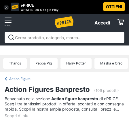
ePRICE
OTTIENI
Vai
×
Accedi
GRATIS - su Google Play
al
Registrati
menu
Accedi
Giocattoli
Offerte
Barbie,
Giocattoli
Barbie, bambole e peluche
Personaggi,
bambole
Elettrodomestici
supereroi e action figures
Veicoli, cavalcabili e
e
radiocomandati
Mattoncini e costruzioni
Giochi da
peluche
Thanos
Peppa Pig
Harry Potter
Masha e Orso
giardino e da spiaggia
Giochi di società e da
Informatica
Barbie
tavolo
Giochi educativi e creativi
Giochi prima
infanzia
Giochi di imitazione e armi giocattolo
Mobilità
Principesse
Action Figure
Disney
e sport
Offerte
Telefonia
Action Figures Banpresto
Bambola
(106 prodotti)
Bambole
Benvenuto nella sezione
Action figure banpresto
di ePRICE.
Tv
Reborn
Scegli tra tantissimi prodotti in offerta, scontati e con consegna
e
rapida. Scopri la nostra ampia proposta, consulta i prezzi e
Home
acquista comodamente online.
Vedi
Cinema
tutti