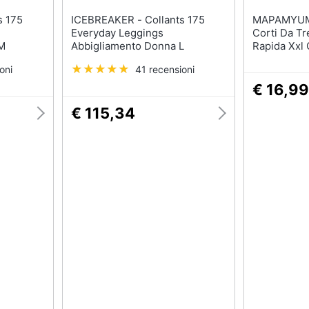
ICEBREAKER - Collants 175
MAPAMYUMCO - P
Everyday Leggings
Corti Da Tr
M
Abbigliamento Donna L
Rapida Xxl 
oni
41 recensioni
€ 16,99
€ 115,34