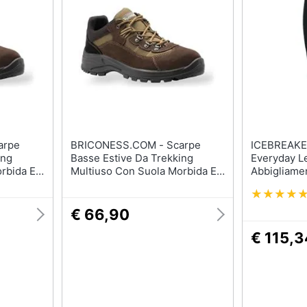
Barbecue
Borraccia
Torcia
Borraccia termica
Vedi tutti
BRICONESS.COM - Scarpe
ICEBREAKER - Collan
ing
Basse Estive Da Trekking
Everyday L
rbida E
Multiuso Con Suola Morbida E
Abbigliame
arsport
Tomaia Scamosciata Garsport
Kamikaze Low - 39
€ 66,90
€ 115,3