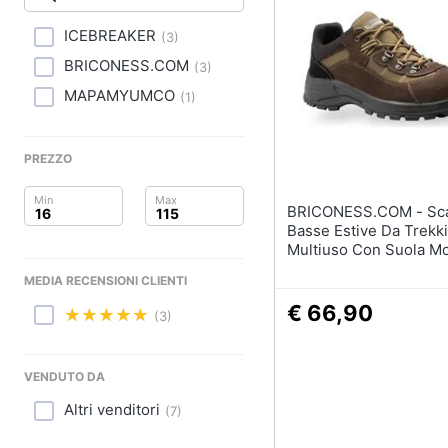
Clima
Tapis roulant
Cronometro
ICEBREAKER
(
3
)
Arredo
Tapis roulant elettrico
BRICONESS.COM
(
3
)
Magnesio supremo
Brico e Giardinaggio
MAPAMYUMCO
(
1
)
Vedi tutti
Salute e igiene
PREZZO
Beauty
BRICONESS.COM - Scarpe
Giocattoli
Basse Estive Da Trekk
Multiuso Con Suola Mo
Tomaia Scamosciata G
Prima infanzia
MEDIA RECENSIONI CLIENTI
Kamikaze Low - 46
€ 66,90
Fotografia
(3)
Casalinghi
VENDUTO DA
Abbigliamento
Altri venditori
(
7
)