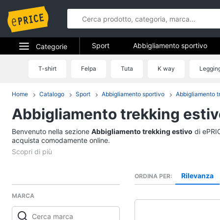
Sport
Abbigliamento sportivo
Categorie
Fitness e palestra
Campeggio
Elettrodomestici
T-shirt
Felpa
Tuta
K way
Leggin
Sport
Informatica
Home
Catalogo
Sport
Abbigliamento sportivo
Abbigliamento t
Abbigliamento sport
Abbigliamento trekking estiv
Telefonia
T-shirt
Felpa
Benvenuto nella sezione
Tv e Home Cinema
Abbigliamento trekking estivo
di ePRIC
Tuta
acquista comodamente online.
Smart home
Scarpe nike
Vedi tutti
Videogiochi
Rilevanza
ORDINA PER
MARCA
Audio e musica
Fitness e palestra