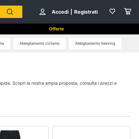
Accedi
|
Registrati
Offerte
na
Abbigliamento ciclismo
Abbigliamento trekking
Sport di squadra
Scarpe da calcio
Pallone da calcio
apida. Scopri la nostra ampia proposta, consulta i prezzi e
Palla da basket
Palla
Vedi tutti