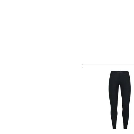
Sport
Animali
Motori
Libri, cd e dvd
Festività e ricorrenze
Promozioni