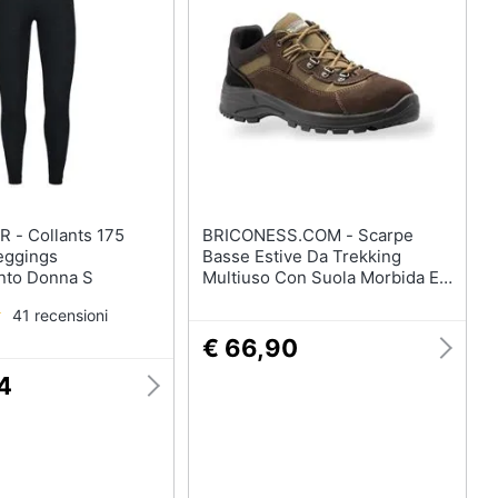
ts 175
BRICONESS.COM - Scarpe
eggings
Basse Estive Da Trekking
nto Donna S
Multiuso Con Suola Morbida E
Tomaia Scamosciata Garsport
41 recensioni
Kamikaze Low - 40
€ 66,90
4