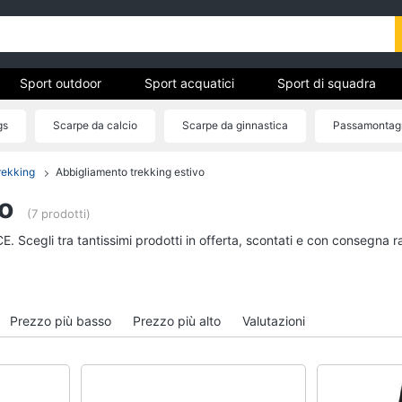
Sport outdoor
Sport acquatici
Sport di squadra
gs
Scarpe da calcio
Scarpe da ginnastica
Passamontag
rekking
Abbigliamento trekking estivo
ivo
Sport outdoor
Sport acquatici
o
Mountain bike
Kayak
(7 prodotti)
Bici elettrica
Canne da pesca
E. Scegli tra tantissimi prodotti in offerta, scontati e con consegna r
Sci
Salvagente
Borraccia
Canoa
Vedi tutti
Vedi tutti
Prezzo più basso
Prezzo più alto
Valutazioni
Campeggio