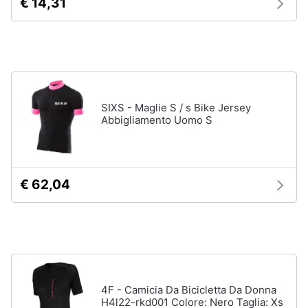
€ 14,31
Assistenza
clienti
Campeggio
Barbecue
Esci
Borraccia
Torcia
Borraccia
SIXS - Maglie S / s Bike Jersey
termica
Abbigliamento Uomo S
Vedi
tutti
€ 62,04
4F - Camicia Da Bicicletta Da Donna
H4l22-rkd001 Colore: Nero Taglia: Xs