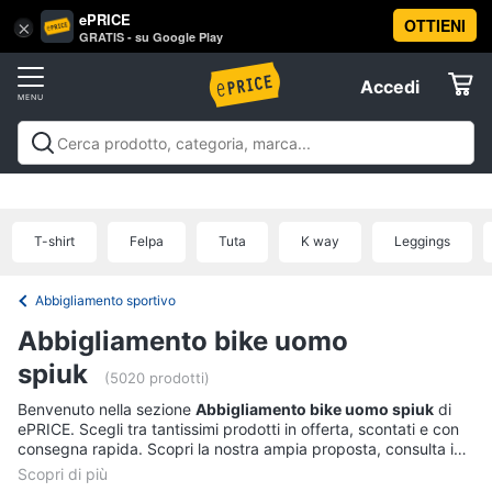
ePRICE
OTTIENI
Vai
×
Accedi
GRATIS - su Google Play
al
Registrati
menu
Accedi
Sport
Offerte
Abbigliamento
Sport
Abbigliamento sportivo
Sport outdoor
Sport
sportivo
Elettrodomestici
acquatici
Sport di squadra
Fitness e
T-
palestra
Campeggio
Offerte
T-shirt
Felpa
Tuta
K way
Leggings
shirt
Informatica
Felpa
Abbigliamento sportivo
Tuta
Telefonia
Abbigliamento bike uomo
Scarpe
nike
spiuk
Tv
(5020 prodotti)
Vedi
e
Benvenuto nella sezione
Abbigliamento bike uomo spiuk
di
tutti
Home
ePRICE. Scegli tra tantissimi prodotti in offerta, scontati e con
Cinema
consegna rapida. Scopri la nostra ampia proposta, consulta i
prezzi e acquista comodamente online.