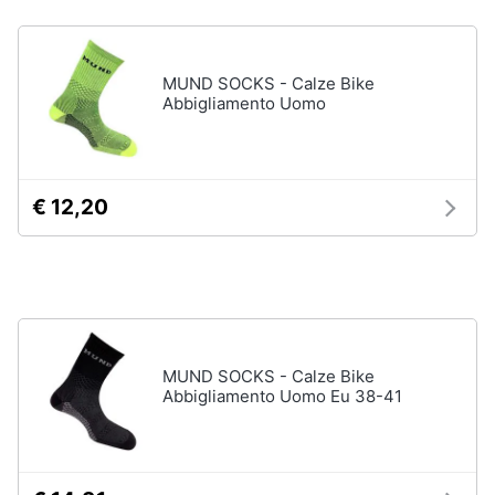
Vedi
Animali
tutti
MUND SOCKS - Calze Bike
Abbigliamento Uomo
Motori
Fitness
e
Libri,
palestra
cd
€ 12,20
e
Tapis
roulant
dvd
Cronometro
Tapis
Festività
roulant
e
elettrico
ricorrenze
Magnesio
MUND SOCKS - Calze Bike
supremo
Abbigliamento Uomo Eu 38-41
Promozioni
Vedi
tutti
Servizi