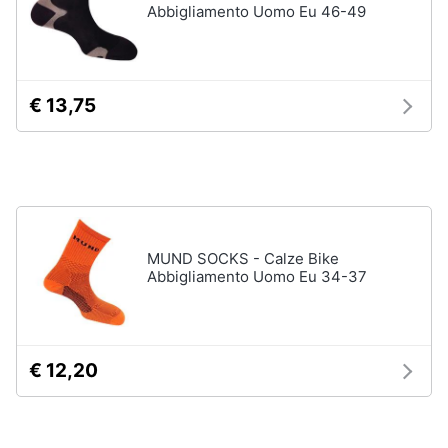
Abbigliamento Uomo Eu 46-49
Salvagente
e
igiene
Canoa
Vedi
Beauty
tutti
€ 13,75
Giocattoli
Sport
Prima
di
squadra
infanzia
Scarpe
MUND SOCKS - Calze Bike
da
Fotografia
Abbigliamento Uomo Eu 34-37
calcio
Pallone
da
Casalinghi
calcio
€ 12,20
Palla
Abbigliamento
da
basket
Sport
Palla