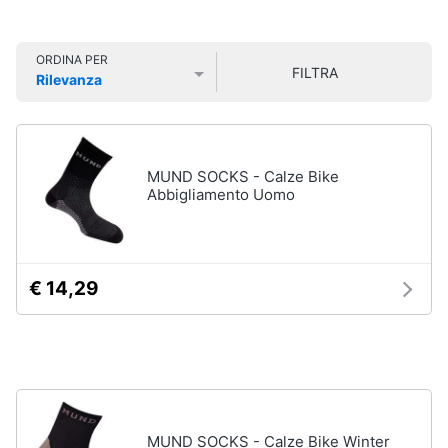
Smart
Sport
home
outdoor
ORDINA PER
Mountain
FILTRA
Rilevanza
bike
Videogiochi
Prezzo più basso
Prezzo più alto
Valutazioni
Bici
elettrica
Audio
Sci
e
MUND SOCKS - Calze Bike
musica
Borraccia
Abbigliamento Uomo
Vedi
Clima
tutti
€ 14,29
Arredo
Sport
acquatici
Brico
e
Kayak
Giardinaggio
Canne
da
pesca
MUND SOCKS - Calze Bike Winter
Salute