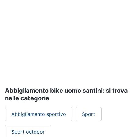
Assistenza
clienti
Campeggio
Barbecue
Esci
Borraccia
Torcia
Borraccia
termica
Vedi
tutti
Abbigliamento bike uomo santini: si trova
nelle categorie
Abbigliamento sportivo
Sport
Sport outdoor