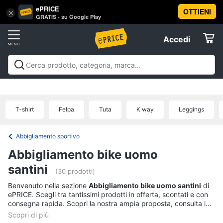
ePRICE
OTTIENI
Vai
×
Accedi
GRATIS - su Google Play
al
Registrati
menu
Accedi
Sport
Offerte
Abbigliamento
Sport
Abbigliamento sportivo
Sport outdoor
Sport
sportivo
Elettrodomestici
acquatici
Sport di squadra
Fitness e
T-
palestra
Campeggio
Offerte
T-shirt
Felpa
Tuta
K way
Leggings
shirt
Informatica
Felpa
Abbigliamento sportivo
Tuta
Telefonia
Abbigliamento bike uomo
Scarpe
nike
santini
Tv
(30 prodotti)
Vedi
e
Benvenuto nella sezione
Abbigliamento bike uomo santini
di
tutti
Home
ePRICE. Scegli tra tantissimi prodotti in offerta, scontati e con
Cinema
consegna rapida. Scopri la nostra ampia proposta, consulta i
prezzi e acquista comodamente online.