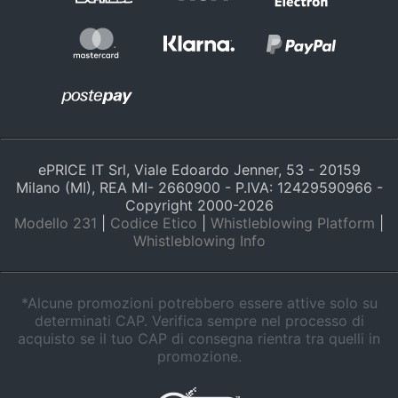
Salvagente
e
igiene
Canoa
Vedi
Beauty
tutti
Giocattoli
Sport
ePRICE IT Srl, Viale Edoardo Jenner, 53 - 20159
Prima
di
Milano (MI), REA MI- 2660900 - P.IVA: 12429590966 -
squadra
infanzia
Copyright 2000-
2026
Scarpe
Modello 231
|
Codice Etico
|
Whistleblowing Platform
|
da
Whistleblowing Info
Fotografia
calcio
Pallone
da
Casalinghi
*Alcune promozioni potrebbero essere attive solo su
calcio
determinati CAP. Verifica sempre nel processo di
Palla
acquisto se il tuo CAP di consegna rientra tra quelli in
Abbigliamento
da
promozione.
basket
Sport
Palla