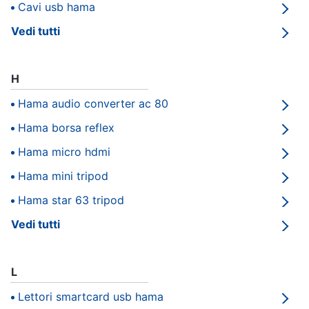
Cavi usb hama
e
igiene
Vedi tutti
Beauty
H
Giocattoli
Hama audio converter ac 80
Hama borsa reflex
Prima
Hama micro hdmi
infanzia
Hama mini tripod
Fotografia
Hama star 63 tripod
Vedi tutti
Casalinghi
Abbigliamento
L
Lettori smartcard usb hama
Sport