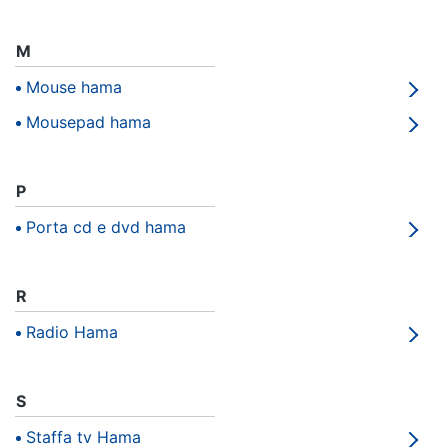
Animali
M
Mouse hama
Motori
Mousepad hama
Libri,
cd
P
e
dvd
Porta cd e dvd hama
Festività
e
R
ricorrenze
Radio Hama
Promozioni
S
Servizi
Staffa tv Hama