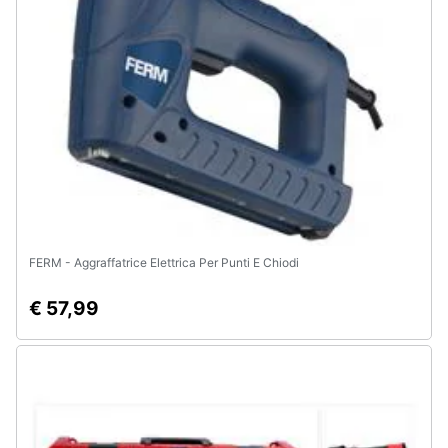
e
igiene
Beauty
Giocattoli
Prima
infanzia
FERM - Aggraffatrice Elettrica Per Punti E Chiodi
Fotografia
€ 57,99
Casalinghi
Abbigliamento
Sport