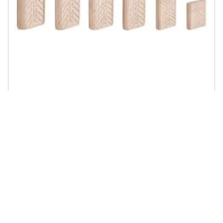
FESTOOL - Tasselli Di Faggio D 8x50/600 Bu
€ 134,42