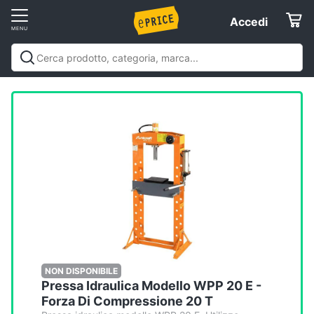
Vai
Accedi
Accedi
al
Registrati
menu
Offerte
Elettrodomestici
Informatica
Telefonia
Tv
e
Home
NON DISPONIBILE
Pressa Idraulica Modello WPP 20 E -
Cinema
Forza Di Compressione 20 T