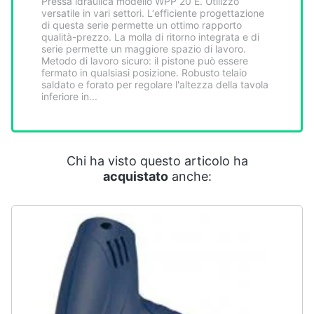
Pressa idraulica modello WPP 20 E. Utilizzo
Smart
versatile in vari settori. L‘efficiente progettazione
home
di questa serie permette un ottimo rapporto
qualità-prezzo. La molla di ritorno integrata e di
serie permette un maggiore spazio di lavoro.
Metodo di lavoro sicuro: il pistone può essere
Videogiochi
fermato in qualsiasi posizione. Robusto telaio
saldato e forato per regolare l'altezza della tavola
inferiore in...
Audio
e
musica
Chi ha visto questo articolo ha
Clima
acquistato
anche:
Arredo
Brico
e
Giardinaggio
Salute