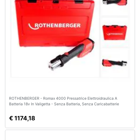
Animali
Motori
Libri,
cd
e
dvd
Festività
e
ricorrenze
ROTHENBERGER - Romax 4000 Pressatrice Elettroidraulica A
Batteria 18v In Valigetta - Senza Batteria, Senza Caricabatterie
Promozioni
€ 1174,18
Servizi