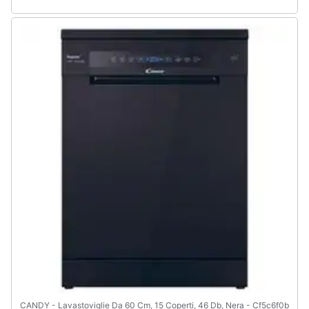
CANDY - Lavastoviglie Da 60 Cm, 15 Coperti, 46 Db, Nera - Cf5c6f0b