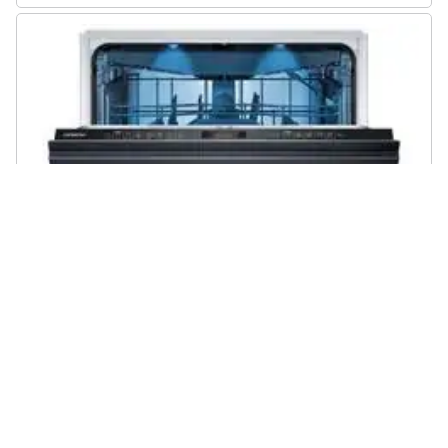
SIEMENS - iQ500 SN65EX22CE lavastoviglie A scomparsa totale 14