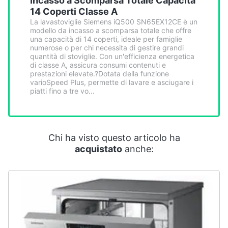
Incasso a Scomparsa Totale Capacità
Smart
14 Coperti Classe A
home
La lavastoviglie Siemens iQ500 SN65EX12CE è un
modello da incasso a scomparsa totale che offre
una capacità di 14 coperti, ideale per famiglie
Videogiochi
numerose o per chi necessita di gestire grandi
quantità di stoviglie. Con un'efficienza energetica
di classe A, assicura consumi contenuti e
Audio
prestazioni elevate.?Dotata della funzione
varioSpeed Plus, permette di lavare e asciugare i
e
piatti fino a tre vo...
musica
Clima
Chi ha visto questo articolo ha
acquistato
anche:
Arredo
Brico
e
Giardinaggio
Salute