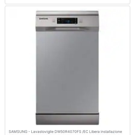
Animali
Motori
Libri,
cd
e
dvd
Festività
e
ricorrenze
Promozioni
Servizi
SAMSUNG - Lavastoviglie DW50R4070FS /EC Libera installazione