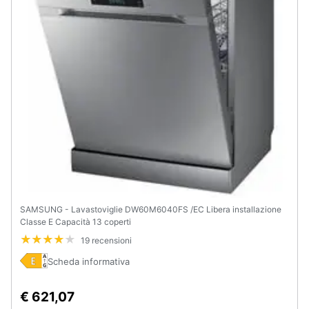
e
igiene
Beauty
Giocattoli
Prima
infanzia
Fotografia
SAMSUNG - Lavastoviglie DW60M6040FS /EC Libera installazione
Classe E Capacità 13 coperti
Casalinghi
19 recensioni
Scheda informativa
Abbigliamento
€ 621,07
Sport