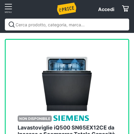
Vai
Accedi
Accedi
al
Registrati
menu
Offerte
Elettrodomestici
Informatica
Telefonia
Tv
e
Home
NON DISPONIBILE
Cinema
Lavastoviglie iQ500 SN65EX12CE da