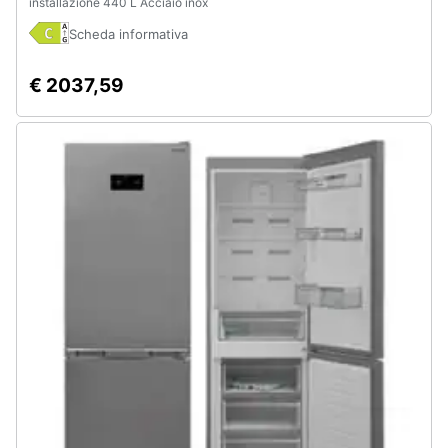
installazione 440 L Acciaio inox
Assistenza
Scheda informativa
clienti
€ 2037,59
Esci