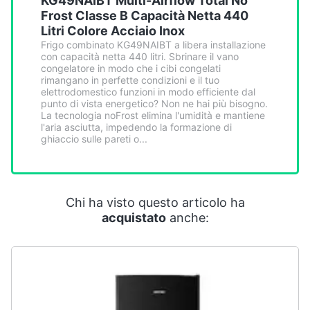
KG49NAIBT Multi-Airflow Total No
Smart
Frost Classe B Capacità Netta 440
home
Litri Colore Acciaio Inox
Frigo combinato KG49NAIBT a libera installazione
con capacità netta 440 litri. Sbrinare il vano
Videogiochi
congelatore in modo che i cibi congelati
rimangano in perfette condizioni e il tuo
elettrodomestico funzioni in modo efficiente dal
Audio
punto di vista energetico? Non ne hai più bisogno.
e
La tecnologia noFrost elimina l'umidità e mantiene
musica
l'aria asciutta, impedendo la formazione di
ghiaccio sulle pareti o...
Clima
Chi ha visto questo articolo ha
Arredo
acquistato
anche:
Brico
e
Giardinaggio
Salute