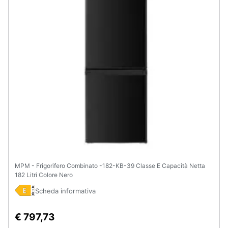
e
igiene
Beauty
Giocattoli
Prima
infanzia
Fotografia
MPM - Frigorifero Combinato -182-KB-39 Classe E Capacità Netta
Casalinghi
182 Litri Colore Nero
Scheda informativa
Abbigliamento
€ 797,73
Sport