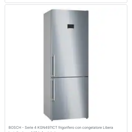
Animali
Motori
Libri,
cd
e
dvd
Festività
e
ricorrenze
Promozioni
Servizi
BOSCH - Serie 4 KGN497ICT frigorifero con congelatore Libera