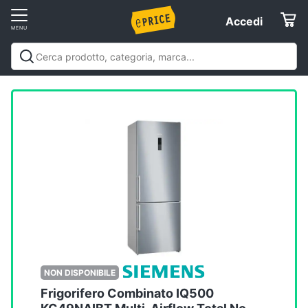
Vai
Accedi
Accedi
al
Registrati
menu
Offerte
Elettrodomestici
Informatica
Telefonia
Tv
e
Home
NON DISPONIBILE
Cinema
Frigorifero Combinato IQ500