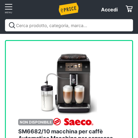
Vai
Accedi
Accedi
al
Registrati
menu
Offerte
Elettrodomestici
Informatica
Telefonia
Tv
e
Home
NON DISPONIBILE
Cinema
SM6682/10 macchina per caffè