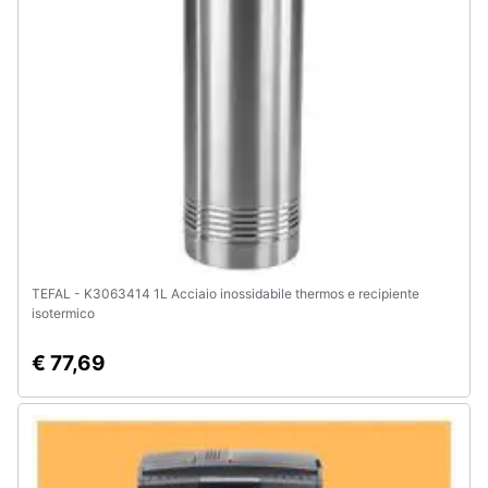
e
igiene
Beauty
Giocattoli
Prima
infanzia
TEFAL - K3063414 1L Acciaio inossidabile thermos e recipiente
Fotografia
isotermico
Casalinghi
€ 77,69
Abbigliamento
Sport