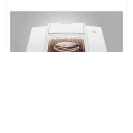
JURA - 15562 macchina per caffè Automatica 1,9 L
€ 2470,95