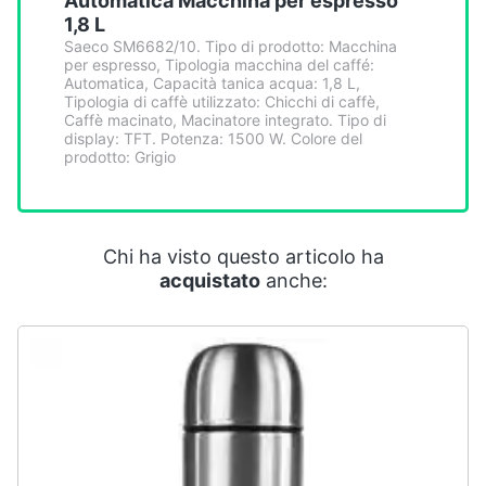
Automatica Macchina per espresso
Smart
1,8 L
home
Saeco SM6682/10. Tipo di prodotto: Macchina
per espresso, Tipologia macchina del caffé:
Automatica, Capacità tanica acqua: 1,8 L,
Videogiochi
Tipologia di caffè utilizzato: Chicchi di caffè,
Caffè macinato, Macinatore integrato. Tipo di
display: TFT. Potenza: 1500 W. Colore del
Audio
prodotto: Grigio
e
musica
Chi ha visto questo articolo ha
Clima
acquistato
anche:
Arredo
Brico
e
Giardinaggio
Salute