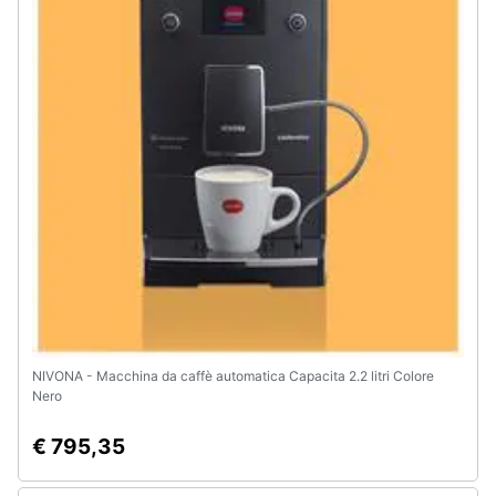
Animali
Motori
Libri,
cd
e
dvd
Festività
e
ricorrenze
NIVONA - Macchina da caffè automatica Capacita 2.2 litri Colore
Nero
Promozioni
€ 795,35
Servizi