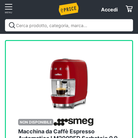
Vai
Accedi
Accedi
al
Registrati
menu
Offerte
Elettrodomestici
Informatica
Telefonia
Tv
e
Home
NON DISPONIBILE
Cinema
Macchina da Caffè Espresso