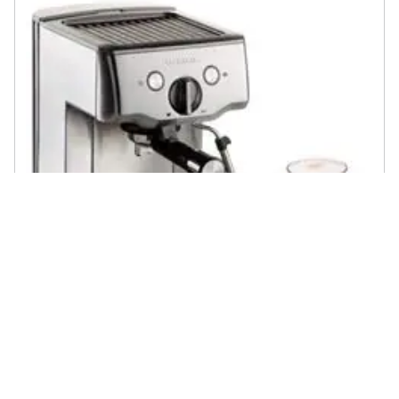
ARIETE - 1324/10 macchina per caffè Automatica /Manuale
Macchina per espresso 1,5 L
€ 173,07