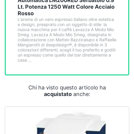
Automatica LM200RED Serbatoio 0.9
Smart
Lt. Potenza 1250 Watt Colore Acciaio
home
Rosso
L'aroma di un vero espresso italiano oltre estetica
e design, preaprato con un oggetto di stile: la
Videogiochi
nuova macchina per il caffè Lavazza A Modo Mio
Smeg. Lavazza A Modo Mio Smeg, disegnata in
collaborazione con Matteo Bazzicalupo e Raffaella
Audio
Mangiarotti di deepdesign®, è disponibile in 3
e
colorazioni differenti, scegli il tuo preferito e goditi
musica
un espresso come quello del bar direttamente a
casa ...
Clima
Chi ha visto questo articolo ha
Arredo
acquistato
anche:
Brico
e
Giardinaggio
Salute