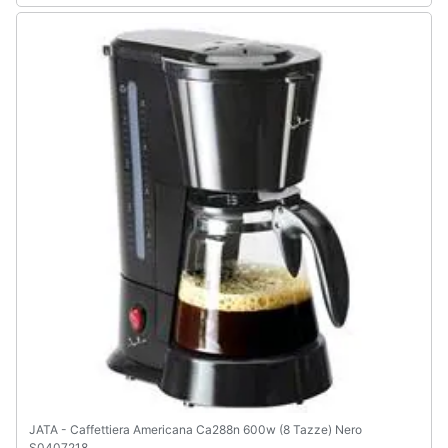
Assistenza
clienti
Esci
JATA - Caffettiera Americana Ca288n 600w (8 Tazze) Nero
S0407218