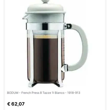
Animali
Motori
Libri,
cd
e
dvd
Festività
e
ricorrenze
Promozioni
BODUM - French Press 8 Tazze 1l Bianco - 1918-913
Servizi
€ 62,07