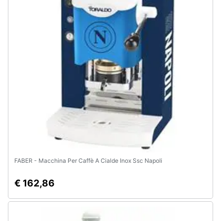
e
igiene
Beauty
Giocattoli
Prima
infanzia
Fotografia
FABER - Macchina Per Caffè A Cialde Inox Ssc Napoli
Casalinghi
€ 162,86
Abbigliamento
Sport