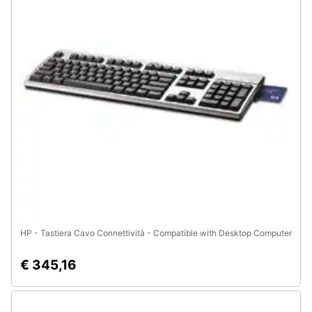
Animali
Motori
Libri,
cd
e
dvd
Festività
e
ricorrenze
HP - Tastiera Cavo Connettività - Compatible with Desktop Computer
Promozioni
€ 345,16
Servizi