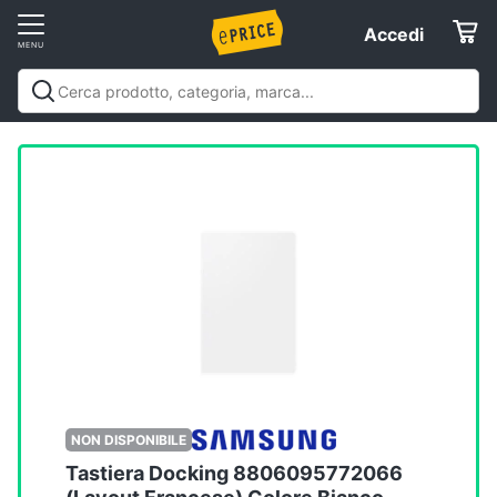
Vai
Accedi
Accedi
al
Registrati
menu
Offerte
Elettrodomestici
Informatica
Telefonia
Tv
e
Home
NON DISPONIBILE
Cinema
Tastiera Docking 8806095772066