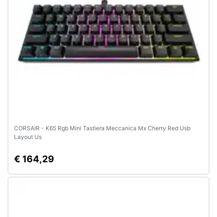
e
igiene
Beauty
Giocattoli
Prima
infanzia
CORSAIR - K65 Rgb Mini Tastiera Meccanica Mx Cherry Red Usb
Fotografia
Layout Us
€ 164,29
Casalinghi
Abbigliamento
Sport