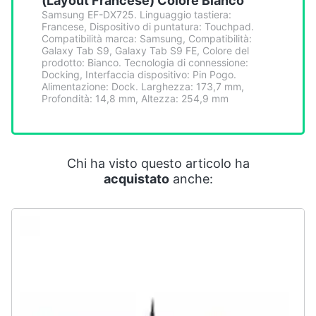
(Layout Francese) Colore Bianco
Smart
Samsung EF-DX725. Linguaggio tastiera:
home
Francese, Dispositivo di puntatura: Touchpad.
Compatibilità marca: Samsung, Compatibilità:
Galaxy Tab S9, Galaxy Tab S9 FE, Colore del
Videogiochi
prodotto: Bianco. Tecnologia di connessione:
Docking, Interfaccia dispositivo: Pin Pogo.
Alimentazione: Dock. Larghezza: 173,7 mm,
Profondità: 14,8 mm, Altezza: 254,9 mm
Audio
e
musica
Chi ha visto questo articolo ha
Clima
acquistato
anche:
Arredo
Brico
e
Giardinaggio
Salute