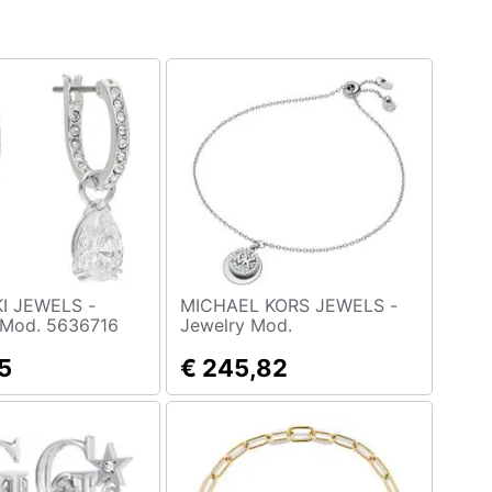
I JEWELS -
MICHAEL KORS JEWELS -
 Mod. 5636716
Jewelry Mod.
Mkc1514an040
5
€ 245,82