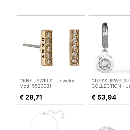
Clima
Arredo
Brico e Giardinaggio
Salute e igiene
Beauty
Giocattoli
Prima infanzia
DKNY JEWELS - Jewelry
GUESS JEWELS
Mod. 5520081
COLLECTION - Jewelry
Mod. Jube01463j
Fotografia
€ 28,71
€ 53,94
Casalinghi
Abbigliamento