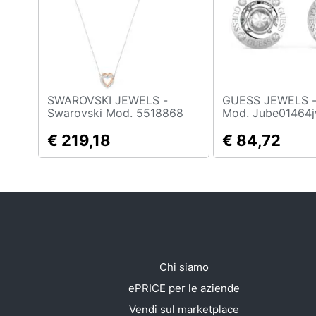
Sport
Animali
Motori
Libri, cd e dvd
SWAROVSKI JEWELS -
GUESS JEWELS - Jewelr
Swarovski Mod. 5518868
Mod. Jube01464j
Festività e ricorrenze
€ 219,18
€ 84,72
Promozioni
Chi siamo
ePRICE per le aziende
Vendi sul marketplace