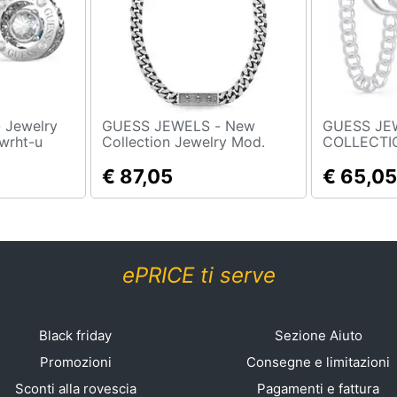
y
GUESS JEWELS - New
GUESS JE
wrht-u
Collection Jewelry Mod.
COLLECTION -
Umn70002
Jewels Jew
€ 87,05
Ube70156
€ 65,05
ePRICE ti serve
Black friday
Sezione Aiuto
Promozioni
Consegne e limitazioni
Sconti alla rovescia
Pagamenti e fattura