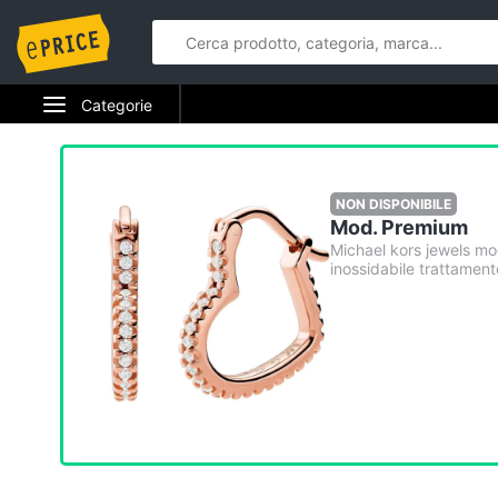
Categorie
Elettrodomestici
Informatica
NON DISPONIBILE
Mod. Premium
Telefonia
Michael kors jewels mo
inossidabile trattamento
Tv e Home Cinema
Smart home
Videogiochi
Audio e musica