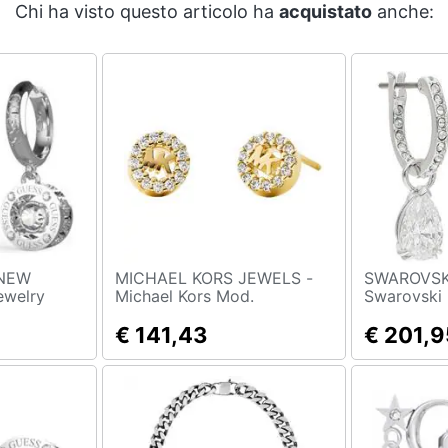
Chi ha visto questo articolo ha
acquistato
anche:
 NEW
MICHAEL KORS JEWELS -
SWAROVSK
Michael Kors Mod.
Swarovski
wrht-u
Mkc1033an710
€ 141,43
€ 201,9