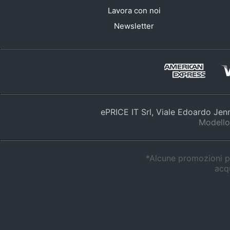
Lavora con noi
Newsletter
ePRICE IT Srl, Viale Edoardo Je
Modello
*Alcune promozioni po
acqu