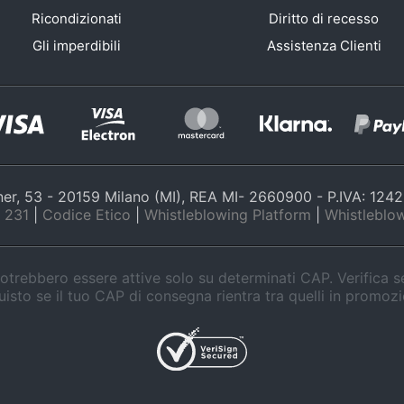
Ricondizionati
Diritto di recesso
Gli imperdibili
Assistenza Clienti
nner, 53 - 20159 Milano (MI), REA MI- 2660900 - P.IVA: 12
 231
|
Codice Etico
|
Whistleblowing Platform
|
Whistleblow
trebbero essere attive solo su determinati CAP. Verifica 
isto se il tuo CAP di consegna rientra tra quelli in promoz