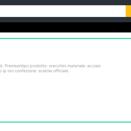
d. Premiumtipo prodotto: orecchini materiale: acciaio
 ip oro confezione: scatola ufficiale.