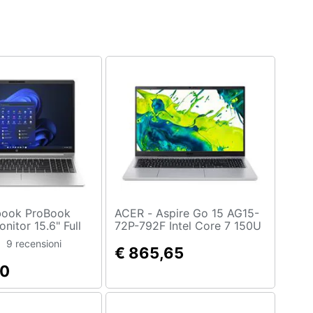
ACER - Aspire Go 15 AG15-
nitor 15.6" Full
72P-792F Intel Core 7 150U
ore i5-1335U Ram
Computer portatile 39,6 cm
9 recensioni
256GB 4x USB
(15.6") Full HD 16 GB DDR4-
€ 865,65
s 11 Pro
SDRAM 1 TB SSD Wi-Fi 6
80
(802.11ax) Windows 11
Home Argento