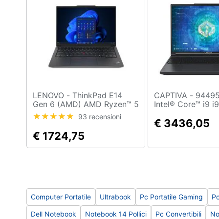
Sport
Animali
Motori
Libri, cd e dvd
Festività e ricorrenze
LENOVO - ThinkPad E14
CAPTIVA - 94495 laptop
Gen 6 (AMD) AMD Ryzen™ 5
Intel® Core™ i9 
Promozioni
7535HS Computer portatile
Computer portati
93 recensioni
35,6 cm (14") WUXGA 16 GB
(16") WQXGA 32
€ 3436,05
DDR5-SDRAM 512 GB SSD
SDRAM SSD NVI
€ 1724,75
Wi-Fi 6E (802.11ax)
GeForce RTX 5070
Windows 11 Pro Nero
6 (802.11ax) Win
Home Tedesco N
Computer Portatile
Ultrabook
Pc Portatile Gaming
Pc
Dell Notebook
Notebook 14 Pollici
Pc Convertibili
No