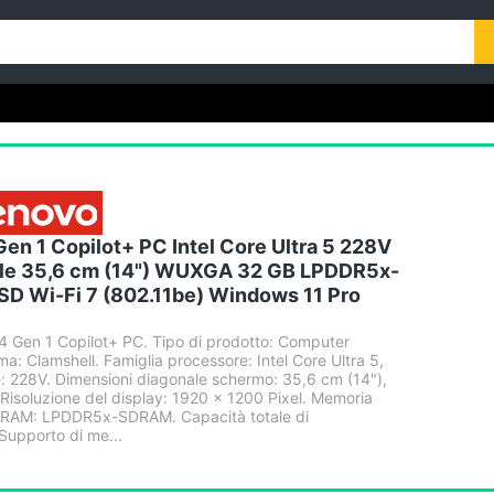
en 1 Copilot+ PC Intel Core Ultra 5 228V
ile 35,6 cm (14") WUXGA 32 GB LPDDR5x-
D Wi-Fi 7 (802.11be) Windows 11 Pro
 Gen 1 Copilot+ PC. Tipo di prodotto: Computer
rma: Clamshell. Famiglia processore: Intel Core Ultra 5,
: 228V. Dimensioni diagonale schermo: 35,6 cm (14"),
isoluzione del display: 1920 x 1200 Pixel. Memoria
di RAM: LPDDR5x-SDRAM. Capacità totale di
Supporto di me...