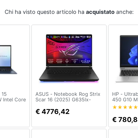
Chi ha visto questo articolo ha
acquistato
anche:
ASUS - Notebook Rog Strix
HP - Ultrabook ProBook
Intel Core
Scar 16 (2025) G635lx-
450 G10 Mo
portatile
rw132w Intel Core Ultra 9
HD Intel C
ull HD 16
275hx 32gb Nvidia Geforce
€ 4776,42
8 GB SSD 
 1 TB SSD
Rtx 5090 Ssd 2tb 16” 2.5k
3.2 Window
€ 780,
x) Windows
Win11 Tastiera
Retroilluminata