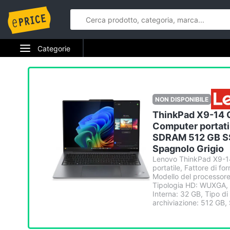
Categorie
Elettrodomestici
Informatica
NON DISPONIBILE
ThinkPad X9-14 G
Telefonia
Computer portat
SDRAM 512 GB SS
Tv e Home Cinema
Spagnolo Grigio
Lenovo ThinkPad X9-14
Smart home
portatile, Fattore di fo
Modello del processore
Videogiochi
Tipologia HD: WUXGA, R
Interna: 32 GB, Tipo 
archiviazione: 512 GB, 
Audio e musica