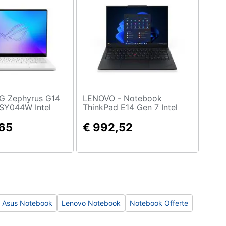
LENOVO - Notebook
Y044W Intel
ThinkPad E14 Gen 7 Intel
 9 386H
Core Ultra 5 225U 14"
ortatile 35,6 cm
,65
WUXGA RAM 16GB SSD
€ 992,52
64 GB LPDDR5x-
512GB Windows 11 Pro
B SSD NVIDIA
X 5070 Ti Wi-Fi
e) Windows 11
sco Bianco
Asus Notebook
Lenovo Notebook
Notebook Offerte