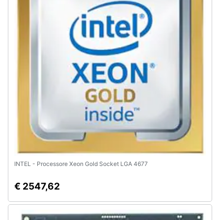
Animali
Motori
Libri,
cd
e
dvd
Festività
e
ricorrenze
INTEL - Processore Xeon Gold Socket LGA 4677
Promozioni
€ 2547,62
Servizi