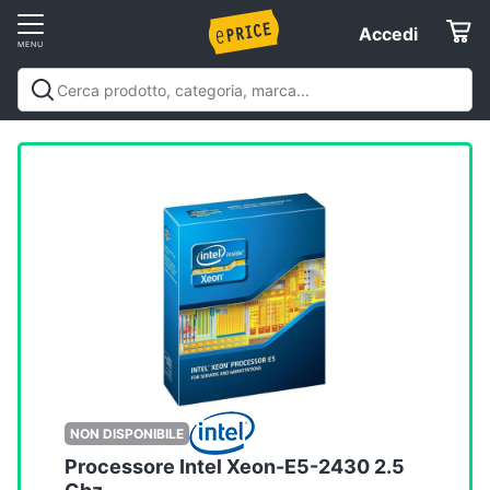
Vai
Accedi
Accedi
al
Registrati
menu
Offerte
Elettrodomestici
Informatica
Telefonia
Tv
e
Home
NON DISPONIBILE
Cinema
Processore Intel Xeon-E5-2430 2.5