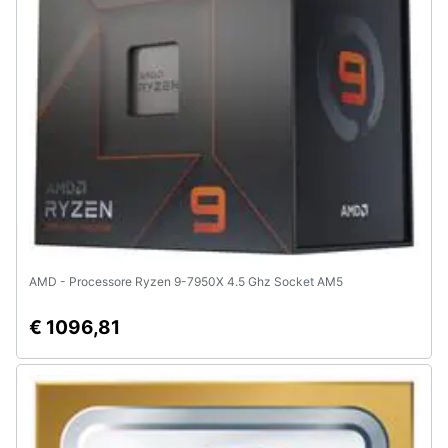
e
igiene
Beauty
Giocattoli
Prima
infanzia
Fotografia
AMD - Processore Ryzen 9-7950X 4.5 Ghz Socket AM5
€ 1096,81
Casalinghi
Abbigliamento
Sport