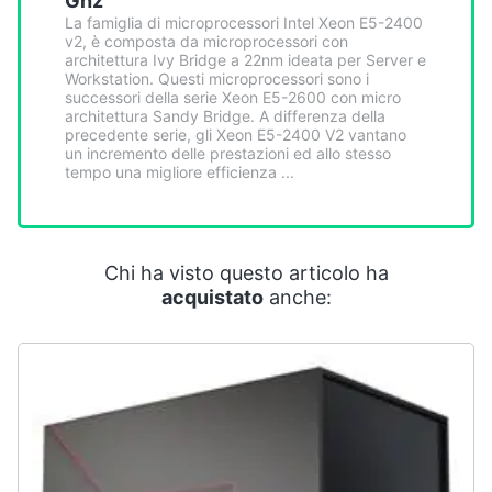
Ghz
Smart
La famiglia di microprocessori Intel Xeon E5-2400
home
v2, è composta da microprocessori con
architettura Ivy Bridge a 22nm ideata per Server e
Workstation. Questi microprocessori sono i
Videogiochi
successori della serie Xeon E5-2600 con micro
architettura Sandy Bridge. A differenza della
precedente serie, gli Xeon E5-2400 V2 vantano
un incremento delle prestazioni ed allo stesso
Audio
tempo una migliore efficienza ...
e
musica
Clima
Chi ha visto questo articolo ha
acquistato
anche:
Arredo
Brico
e
Giardinaggio
Salute