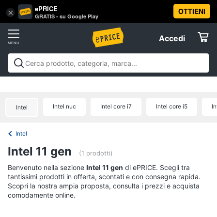
ePRICE
OTTIENI
Vai
×
Accedi
GRATIS - su Google Play
al
Registrati
menu
Accedi
Offerte
Offerte
Elettrodomestici
Intel nuc
Intel core i7
Intel core i5
In
Intel
Informatica
Intel
Telefonia
Intel 11 gen
(1 prodotti)
Tv
Benvenuto nella sezione
Intel 11 gen
di ePRICE. Scegli tra
tantissimi prodotti in offerta, scontati e con consegna rapida.
e
Scopri la nostra ampia proposta, consulta i prezzi e acquista
Home
comodamente online.
Cinema