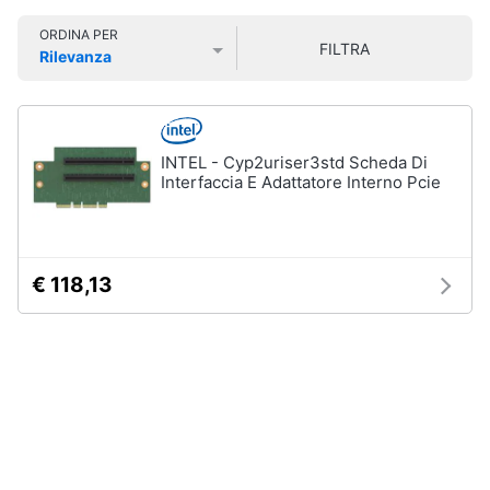
Smart
ORDINA PER
home
FILTRA
Rilevanza
Prezzo più basso
Prezzo più alto
Valutazioni
Videogiochi
Audio
INTEL - Cyp2uriser3std Scheda Di
e
Interfaccia E Adattatore Interno Pcie
musica
Clima
€ 118,13
Arredo
Brico
e
Giardinaggio
Salute