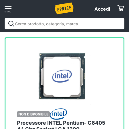
Vai
Accedi
Accedi
al
Registrati
menu
Offerte
Elettrodomestici
Informatica
Telefonia
Tv
e
Home
NON DISPONIBILE
Cinema
Processore INTEL Pentium- G6405