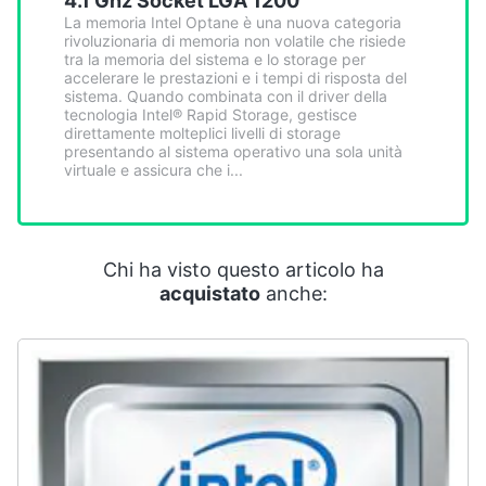
4.1 Ghz Socket LGA 1200
Smart
La memoria Intel Optane è una nuova categoria
home
rivoluzionaria di memoria non volatile che risiede
tra la memoria del sistema e lo storage per
accelerare le prestazioni e i tempi di risposta del
Videogiochi
sistema. Quando combinata con il driver della
tecnologia Intel® Rapid Storage, gestisce
direttamente molteplici livelli di storage
presentando al sistema operativo una sola unità
Audio
virtuale e assicura che i...
e
musica
Clima
Chi ha visto questo articolo ha
acquistato
anche:
Arredo
Brico
e
Giardinaggio
Salute