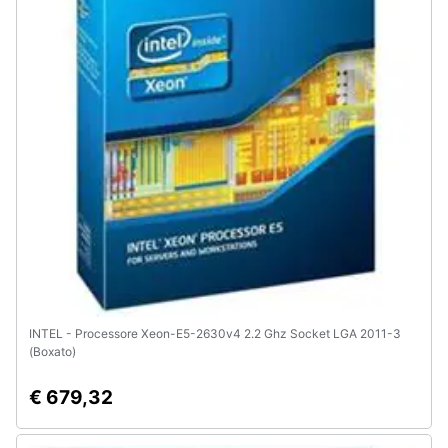
Animali
Motori
Libri,
cd
e
dvd
Festività
e
ricorrenze
INTEL - Processore Xeon-E5-2630v4 2.2 Ghz Socket LGA 2011-3
(Boxato)
Promozioni
€ 679,32
Servizi