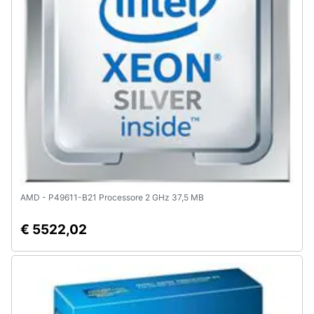
e
igiene
Beauty
Giocattoli
Prima
infanzia
Fotografia
AMD - P49611-B21 Processore 2 GHz 37,5 MB
€ 5522,02
Casalinghi
Abbigliamento
Sport