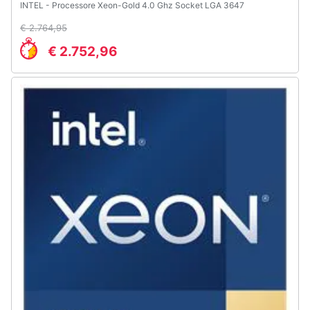
INTEL - Processore Xeon-Gold 4.0 Ghz Socket LGA 3647
€ 2.764,95
€ 2.752,96