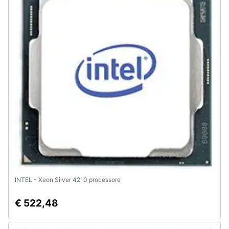
Animali
Motori
Libri,
cd
e
dvd
Festività
e
ricorrenze
INTEL - Xeon Silver 4210 processore
Promozioni
€ 522,48
Servizi