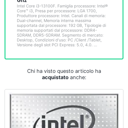
Ghz
Smart
Intel Core i3-13100F. Famiglia processore: Intel®
home
Core™ i3, Presa per processore: LGA 1700,
Produttore processore: Intel. Canali di memoria:
Dual-channel, Memoria interna massima
Videogiochi
supportata dal processore: 192 GB, Tipologie di
memoria supportati dal processore: DDR4-
SDRAM, DDR5-SDRAM. Segmento di mercato:
Desktop, Condizioni d'uso: PC /Client /Tablet,
Audio
Versione degli slot PCI Express: 5.0, 4.0. ...
e
musica
Clima
Chi ha visto questo articolo ha
acquistato
anche:
Arredo
Brico
e
Giardinaggio
Salute