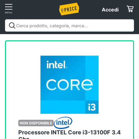
Vai
Accedi
Accedi
al
Registrati
menu
Offerte
Elettrodomestici
Informatica
Telefonia
Tv
e
Home
NON DISPONIBILE
Cinema
Processore INTEL Core i3-13100F 3.4