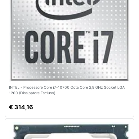
e
igiene
Beauty
Giocattoli
Prima
infanzia
Fotografia
INTEL - Processore Core i7-10700 Octa Core 2,9 GHz Socket LGA
1200 (Dissipatore Escluso)
Casalinghi
€ 314,16
Abbigliamento
Sport