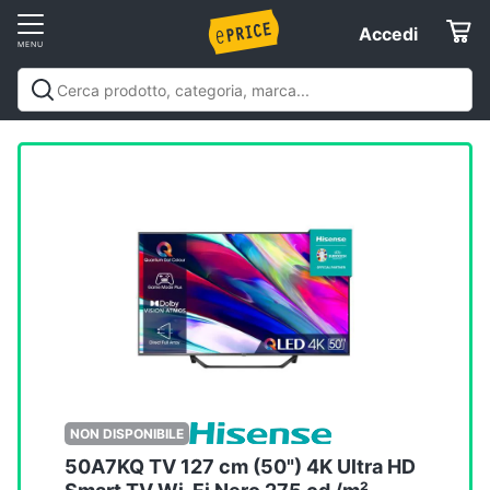
Vai
Accedi
Accedi
al
Registrati
menu
Offerte
Elettrodomestici
Informatica
Telefonia
Tv
e
Home
NON DISPONIBILE
Cinema
50A7KQ TV 127 cm (50") 4K Ultra HD