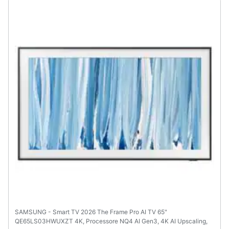
Animali
Motori
Libri,
cd
e
dvd
Festività
e
ricorrenze
Promozioni
Servizi
SAMSUNG - Smart TV 2026 The Frame Pro AI TV 65"
QE65LS03HWUXZT 4K, Processore NQ4 AI Gen3, 4K AI Upscaling,