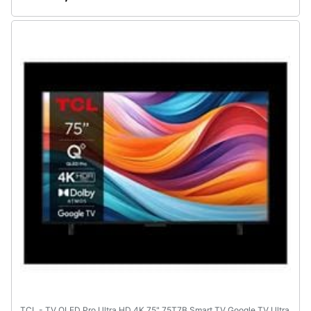
TCL - TV QLED Pro Ultra HD 4K 75" 75T7B Smart TV Google TV Ultra