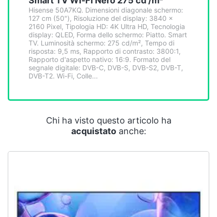
Smart TV Wi-Fi Nero 275 cd /m²
Smart
Hisense 50A7KQ. Dimensioni diagonale schermo:
home
127 cm (50"), Risoluzione del display: 3840 x
2160 Pixel, Tipologia HD: 4K Ultra HD, Tecnologia
display: QLED, Forma dello schermo: Piatto. Smart
Videogiochi
TV. Luminosità schermo: 275 cd/m², Tempo di
risposta: 9,5 ms, Rapporto di contrasto: 3800:1,
Rapporto d'aspetto nativo: 16:9. Formato del
segnale digitale: DVB-C, DVB-S, DVB-S2, DVB-T,
Audio
DVB-T2. Wi-Fi, Colle...
e
musica
Clima
Chi ha visto questo articolo ha
acquistato
anche:
Arredo
Brico
e
Giardinaggio
Salute