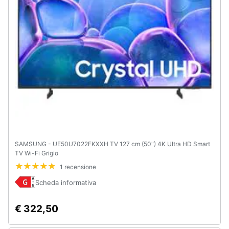
e
igiene
Beauty
Giocattoli
Prima
infanzia
Fotografia
SAMSUNG - UE50U7022FKXXH TV 127 cm (50") 4K Ultra HD Smart
TV Wi-Fi Grigio
Casalinghi
1 recensione
Scheda informativa
Abbigliamento
€ 322,50
Sport