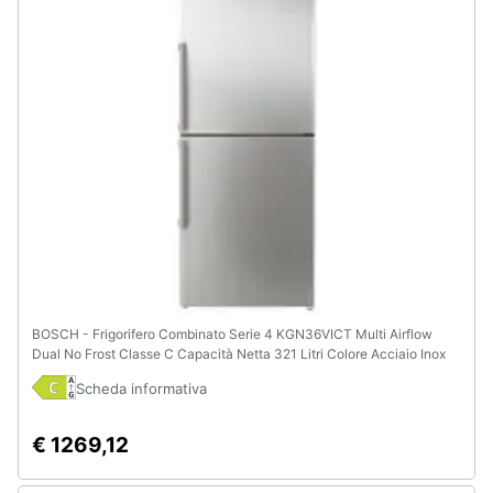
e
igiene
Beauty
Giocattoli
Prima
infanzia
Fotografia
BOSCH - Frigorifero Combinato Serie 4 KGN36VICT Multi Airflow
Dual No Frost Classe C Capacità Netta 321 Litri Colore Acciaio Inox
Casalinghi
Scheda informativa
Abbigliamento
€ 1269,12
Sport