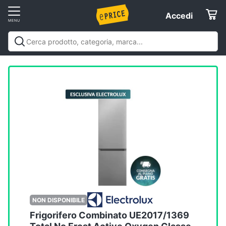
Vai
Accedi
Accedi
al
Registrati
menu
Offerte
Elettrodomestici
Informatica
Telefonia
Tv
e
Home
NON DISPONIBILE
Cinema
Frigorifero Combinato UE2017/1369