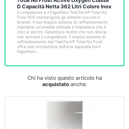
Total No Frost Active Oxygen Classe
Smart
D Capacità Netta 362 Litri Colore Inox
home
Il congelatore e il frigorifero TwinTech® Total No
Frost 600 mantengono gli alimenti succosi e
idratati. Il suo doppio sistema di raffreddamento
Videogiochi
mantiene un'umidità ottimale e impedisce che il
cibo si secchi. Garantisce inoltre che non dovrai
mai sbrinare il congelatore. Il doppio sistema di
Audio
raffreddamento del TwinTech® Total No Frost
offre una circolazione dell'aria separata tra il
e
frigorifero...
musica
Clima
Chi ha visto questo articolo ha
acquistato
anche:
Arredo
Brico
e
Giardinaggio
Salute