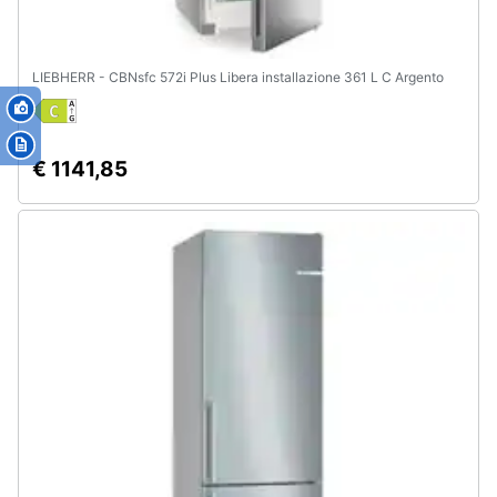
LIEBHERR - CBNsfc 572i Plus Libera installazione 361 L C Argento
€ 1141,85