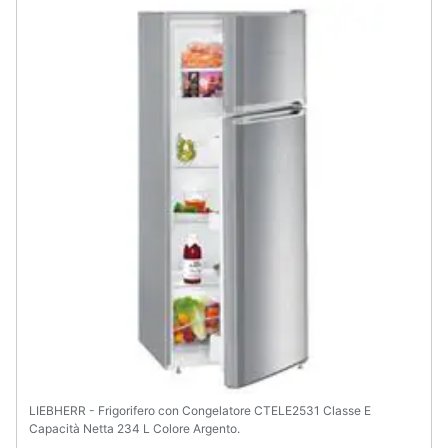
Animali
Motori
Libri,
cd
e
dvd
Festività
e
ricorrenze
Promozioni
LIEBHERR - Frigorifero con Congelatore CTELE2531 Classe E
Servizi
Capacità Netta 234 L Colore Argento.