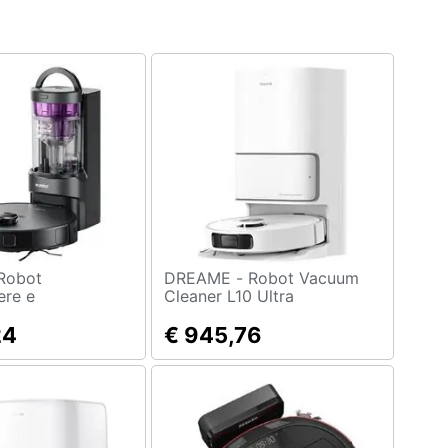
DREAME - Robot Vacuum
ere e
Cleaner L10 Ultra
nti E20 Plus
e 8000 Pa
24
€ 945,76
180 min Colore