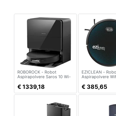
ROBOROCK - Robot
EZICLEAN - Robot
Aspirapolvere Saros 10 Wi-
Aspirapolvere Wi
Fi con Stazione di
Connect X550 Co
Svuotamento Colore Nero
€ 1339,18
/Blu
€ 385,65