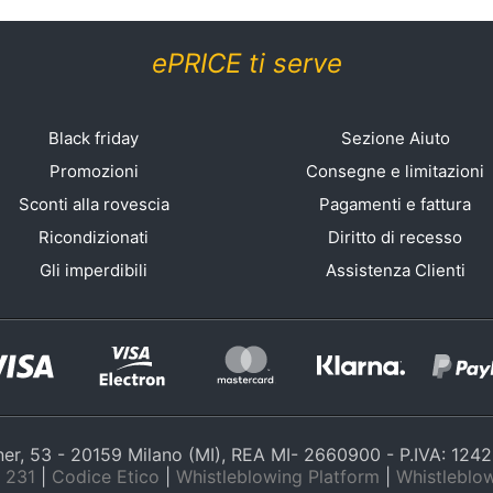
ePRICE ti serve
Black friday
Sezione Aiuto
Promozioni
Consegne e limitazioni
Sconti alla rovescia
Pagamenti e fattura
Ricondizionati
Diritto di recesso
Gli imperdibili
Assistenza Clienti
nner, 53 - 20159 Milano (MI), REA MI- 2660900 - P.IVA: 12
 231
|
Codice Etico
|
Whistleblowing Platform
|
Whistleblow