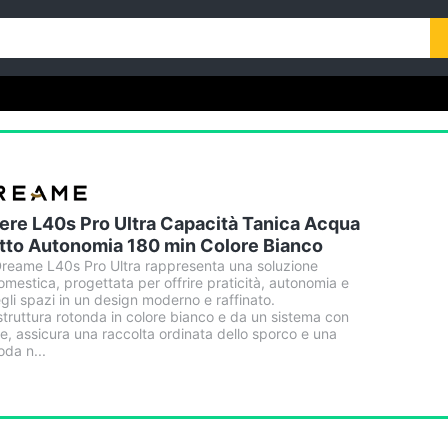
ere L40s Pro Ultra Capacità Tanica Acqua
tto Autonomia 180 min Colore Bianco
 Dreame L40s Pro Ultra rappresenta una soluzione
domestica, progettata per offrire praticità, autonomia e
egli spazi in un design moderno e raffinato.
struttura rotonda in colore bianco e da un sistema con
e, assicura una raccolta ordinata dello sporco e una
da n...