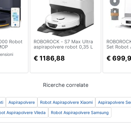
ROBOROCK - S7 Max Ultra
ROBOROCK - Qrevo 
 MOP
aspirapolvere robot 0,35 L
Set Robot 
 -Fi
Bianco
Lavapavime
ensioni
€ 1186,88
Bianco | Pa
€ 699,
Antigrovigl
Panno 75°
Automatica
Ostacoli,B
Ricerche correlate
ti
Aspirapolvere
Robot Aspirapolvere Xiaomi
Aspirapolvere Sen
ot Aspirapolvere Vileda
Robot Aspirapolvere Samsung