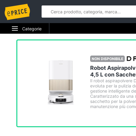
Categorie
NON DISPONIBILE
Robot Aspirapolv
4,5 L con Sacche
Il robot aspirapolvere
evoluta per la pulizia 
gestione intelligente d
Caratterizzato da una 
sacchetto per la polver
manutenzione più como