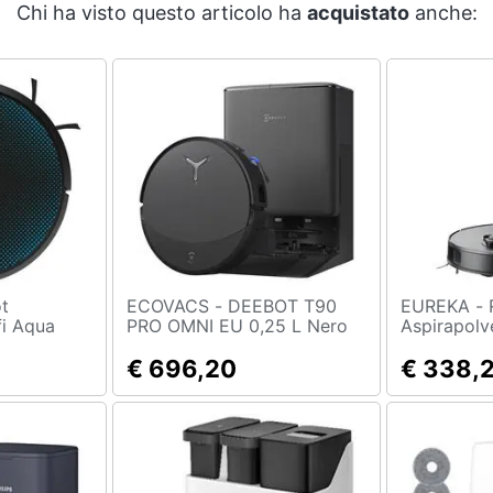
Chi ha visto questo articolo ha
acquistato
anche:
ECOVACS - DEEBOT T90
EUREKA - Robot
fi Aqua
PRO OMNI EU 0,25 L Nero
Aspirapolv
lore Nero
Lavapavime
€ 696,20
Aspirazion
€ 338,
Autonomia 
Nero