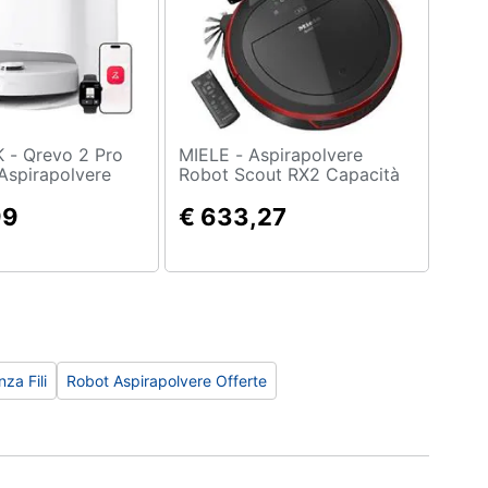
2 Pro
MIELE - Aspirapolvere
Aspirapolvere
Robot Scout RX2 Capacità
nti 25.000Pa,
0.5 litri Colore Nero / Rosso
nno Estensibile,
99
€ 633,27
io, Autopulizia
C, Rimozione
 dei Panni, Evita
ianco
za Fili
Robot Aspirapolvere Offerte