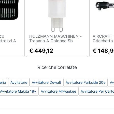
HOLZMANN MASCHINEN -
AIRCRAFT - Avvitator
ttrezzi A
Trapano A Colonna Sb
Cricchetto
 Punte 17
3116rmn 600 W Altezza
PRO - Rever
Totale 800 Mm 400 V
€ 449,12
160 Rpm
€ 148,
Ricerche correlate
eria
Avvitatore
Avvitatore Dewalt
Avvitatore Parkside 20v
Av
Avvitatore Makita 18v
Avvitatore Milwaukee
Avvitatore Per Cart