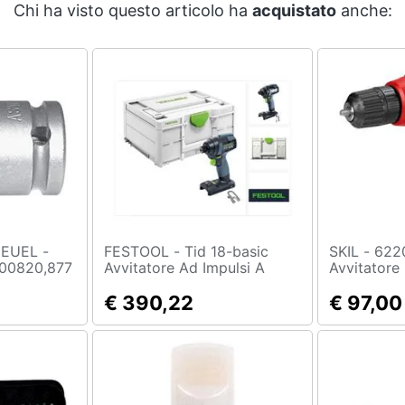
Chi ha visto questo articolo ha
acquistato
anche:
EUEL -
FESTOOL - Tid 18-basic
SKIL - 6220 Trapano
000820,877
Avvitatore Ad Impulsi A
Avvitatore 
Avvitatore
Batteria 18v / 180nm
 G125, Da
(576481) - Senza Batterie,
€ 390,22
€ 97,00
Senza Caricabatterie