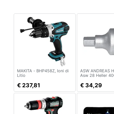
Clima
Arredo
Brico e Giardinaggio
Salute e igiene
Beauty
Giocattoli
Prima infanzia
MAKITA - BHP458Z, Ioni di
ASW ANDREAS H
Litio
Asw 28 Heller 4
Mila Inserto Per 
Fotografia
€ 237,81
Ad Impulsi Forma
€ 34,29
Interno 6kt
Casalinghi
Abbigliamento