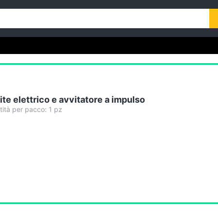
e elettrico e avvitatore a impulso
tà per pacco: 1 pz