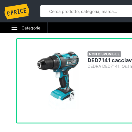
Categorie
Elettrodomestici
Informatica
NON DISPONIBILE
DED7141 cacciavit
Telefonia
DEDRA DED7141. Quanti
Tv e Home Cinema
Smart home
Videogiochi
Audio e musica