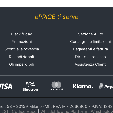
ePRICE ti serve
Black friday
Sezione Aiuto
Promozioni
Consegne e limitazioni
Sconti alla rovescia
Pagamenti e fattura
Ricondizionati
Diritto di recesso
Gli imperdibili
Assistenza Clienti
nner, 53 - 20159 Milano (MI), REA MI- 2660900 - P.IVA: 12
 231
|
Codice Etico
|
Whistleblowing Platform
|
Whistleblow