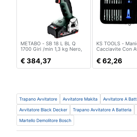
Sport
Animali
Motori
Libri, cd e dvd
METABO - SB 18 L BL Q
KS TOOLS - Manico
1700 Giri /min 1,3 kg Nero,
Cacciavite Con A
Verde, Rosso, Argento
Cambio Rapido E
Festività e ricorrenze
€ 384,37
Pz
€ 62,26
Promozioni
Trapano Avvitatore
Avvitatore Makita
Avvitatore A Batt
Avvitatore Black Decker
Trapano Avvitatore A Batteria
Martello Demolitore Bosch