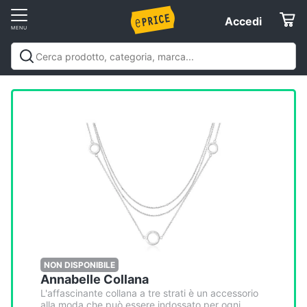
Vai
Accedi
Accedi
al
Registrati
menu
Offerte
Elettrodomestici
Informatica
Telefonia
Tv
e
Home
NON DISPONIBILE
Annabelle Collana
Cinema
L'affascinante collana a tre strati è un accessorio
alla moda che può essere indossato per ogni