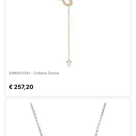
e
igiene
Beauty
Giocattoli
Prima
infanzia
SWAROVSKI - Collana Donna
Fotografia
€ 257,20
Casalinghi
Abbigliamento
Sport