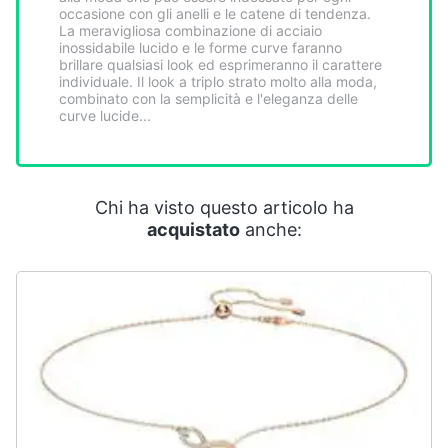
Smart
occasione con gli anelli e le catene di tendenza.
La meravigliosa combinazione di acciaio
home
inossidabile lucido e le forme curve faranno
brillare qualsiasi look ed esprimeranno il carattere
individuale. Il look a triplo strato molto alla moda,
Videogiochi
combinato con la semplicità e l'eleganza delle
curve lucide...
Audio
e
musica
Chi ha visto questo articolo ha
acquistato
anche:
Clima
Arredo
Brico
e
Giardinaggio
Salute