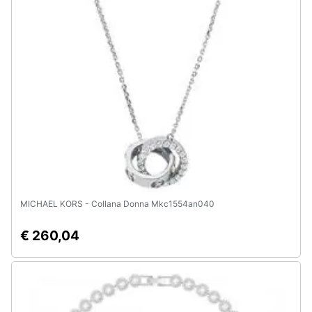
Animali
Motori
Libri,
cd
e
dvd
Festività
e
MICHAEL KORS - Collana Donna Mkc1554an040
ricorrenze
€ 260,04
Promozioni
Servizi