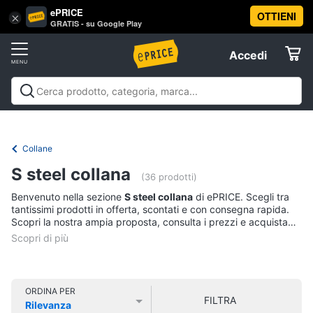
ePRICE
OTTIENI
Vai
×
Accedi
GRATIS - su Google Play
al
Registrati
menu
Accedi
Abbigliamento
Offerte
Donna
Abbigliamento
Donna
Uomo
Bambino
Scarpe
Accessori
Vest
Elettrodomestici
Intimo
donna
Collane
Top
Informatica
S steel collana
(36 prodotti)
Cappotto
donna
Benvenuto nella sezione
S steel collana
di ePRICE. Scegli tra
Telefonia
tantissimi prodotti in offerta, scontati e con consegna rapida.
Felpa
Scopri la nostra ampia proposta, consulta i prezzi e acquista
donna
comodamente online.
Tv
Vedi
e
tutti
Home
Cinema
ORDINA PER
FILTRA
Rilevanza