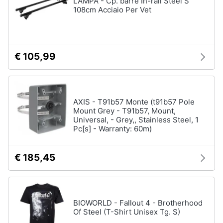
LAMPA - Cp. barre In-rail Steel S
108cm Acciaio Per Vet
Accessori
Animali
Sigaretta
elettronica
Motori
Borse
€ 105,99
Occhiali
da
Libri,
vista
cd
e
Occhiali
AXIS - T91b57 Monte (t91b57 Pole
da
dvd
Mount Grey - T91b57, Mount,
sole
Universal, - Grey,, Stainless Steel, 1
Pc[s] - Warranty: 60m)
Vedi
Festività
tutti
e
ricorrenze
€ 185,45
Promozioni
Vestiari
T-
BIOWORLD - Fallout 4 - Brotherhood
shirt
Servizi
Of Steel (T-Shirt Unisex Tg. S)
Felpa