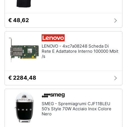
Assistenza
Tuta
clienti
Pantaloni
€ 48,62
Esci
Vedi
tutti
LENOVO - 4xc7a08248 Scheda Di
Rete E Adattatore Interno 100000 Mbit
Orologi
/s
Apple
Watch
Smartwatch
€ 2284,48
Orologi
uomo
Orologi
donna
SMEG - Spremiagrumi CJF11BLEU
50's Style 70W Acciaio Inox Colore
Vedi
Nero
tutti