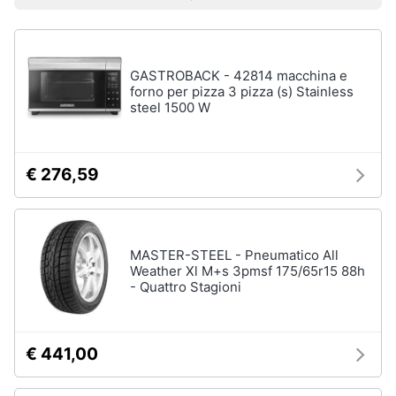
Prezzo più basso
Prezzo più alto
Valutazioni
Smart
Uomo
home
Felpa
uomo
GASTROBACK - 42814 macchina e
Videogiochi
Cravatta
forno per pizza 3 pizza (s) Stainless
steel 1500 W
Piumino
uomo
Audio
e
Giacca
musica
uomo
€ 276,59
Vedi
Clima
tutti
MASTER-STEEL - Pneumatico All
Arredo
Weather Xl M+s 3pmsf 175/65r15 88h
- Quattro Stagioni
Bambino
Brico
Scarpe
e
bambino
Giardinaggio
€ 441,00
Sandali
bambina
Salute
Vestiti