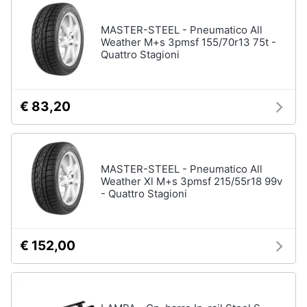
neonati
e
igiene
MASTER-STEEL - Pneumatico All
Copertina
neonato
Weather M+s 3pmsf 155/70r13 75t -
Quattro Stagioni
Beauty
Vedi
tutti
Giocattoli
€ 83,20
Prima
Scarpe
infanzia
Sneakers
MASTER-STEEL - Pneumatico All
Scarpe
Weather Xl M+s 3pmsf 215/55r18 99v
Fotografia
nike
- Quattro Stagioni
Anfibi
Casalinghi
Ciabatte
€ 152,00
Vedi
Abbigliamento
tutti
Sport