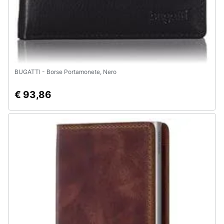
e
igiene
Beauty
Giocattoli
BUGATTI - Borse Portamonete, Nero
€ 93,86
Prima
infanzia
Fotografia
Casalinghi
Abbigliamento
Sport