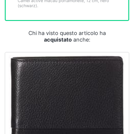
Camel active macau portamonete, 12 cm, nero
Smart
(schwarz).
home
Videogiochi
Chi ha visto questo articolo ha
acquistato
anche:
Audio
e
musica
Clima
Arredo
Brico
e
Giardinaggio
Salute