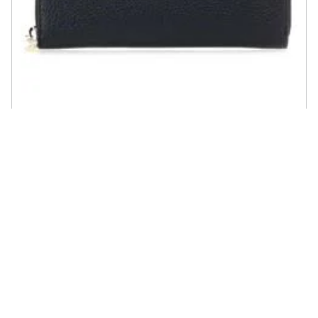
TOMMY HILFIGER - Portafoglio Donna Th Core Large Zip Around
Wallet Sky / captain Aw0aw08011cjmb
€ 82,84