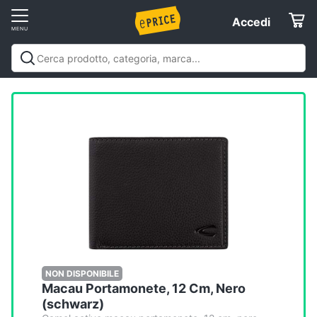
Vai
Accedi
Accedi
al
Registrati
menu
Offerte
Elettrodomestici
Informatica
Telefonia
Tv
e
Home
NON DISPONIBILE
Macau Portamonete, 12 Cm, Nero
Cinema
(schwarz)