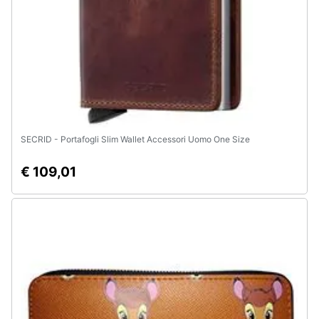
Animali
Motori
Libri,
cd
e
SECRID - Portafogli Slim Wallet Accessori Uomo One Size
dvd
€ 109,01
Festività
e
ricorrenze
Promozioni
Servizi