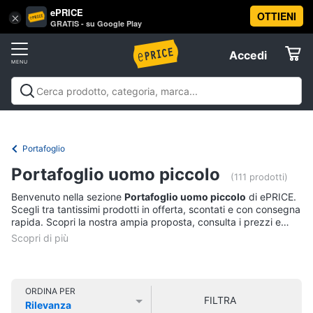
ePRICE
OTTIENI
Vai
×
Accedi
GRATIS - su Google Play
al
Registrati
menu
Accedi
Abbigliamento
Offerte
Donna
Abbigliamento
Donna
Uomo
Bambino
Scarpe
Accessori
Vest
Elettrodomestici
Intimo
donna
Portafoglio
Top
Informatica
Portafoglio uomo piccolo
(111 prodotti)
Cappotto
donna
Benvenuto nella sezione
Portafoglio uomo piccolo
di ePRICE.
Telefonia
Scegli tra tantissimi prodotti in offerta, scontati e con consegna
Felpa
rapida. Scopri la nostra ampia proposta, consulta i prezzi e
donna
acquista comodamente online.
Tv
Vedi
e
tutti
Home
Cinema
ORDINA PER
FILTRA
Rilevanza