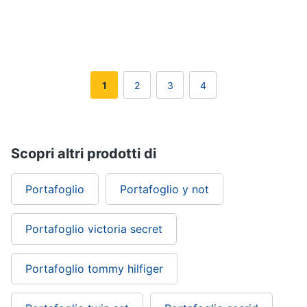
Gioielli
Anelli
Orecchini
1
2
3
4
Cavigliera
Collane
Vedi
Scopri altri prodotti di
tutti
Portafoglio
Portafoglio y not
Portafoglio victoria secret
Portafoglio tommy hilfiger