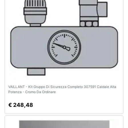
e
igiene
Beauty
Giocattoli
Prima
infanzia
Fotografia
VAILLANT - Kit Gruppo Di Sicurezza Completo 307591 Caldaie Alta
Potenza - Cromo Da Ordinare
Casalinghi
€ 248,48
Abbigliamento
Sport