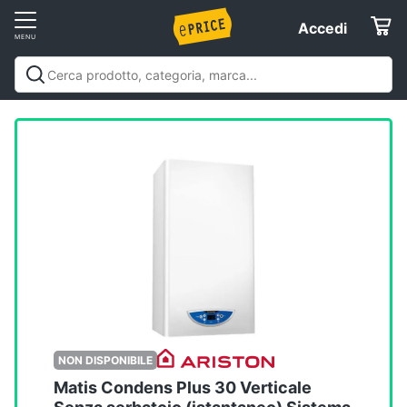
Vai
Accedi
Accedi
al
Registrati
menu
Offerte
Elettrodomestici
Informatica
Telefonia
Tv
e
Home
NON DISPONIBILE
Cinema
Matis Condens Plus 30 Verticale