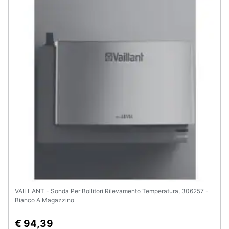
Animali
Motori
Libri,
cd
e
dvd
Festività
e
ricorrenze
Promozioni
VAILLANT - Sonda Per Bollitori Rilevamento Temperatura, 306257 -
Bianco A Magazzino
Servizi
€ 94,39