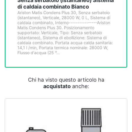
Senza serbatoio (istantaneo) Sistema
Smart
di caldaia combinato Bianco
home
Ariston Matis Condens Plus 30, Senza serbatoio
(istantaneo), Verticale, 28000 W, 0 L, Sistema di
caldaia combinato, Interno----------------Ariston
Videogiochi
Matis Condens Plus 30. Posizionamento
supportato: Verticale, Tipo: Senza serbatoio
(istantaneo), Sistema di ebollizione: Sistema di
Audio
caldaia combinato. Portata acqua calda sanitaria:
14,1 l /min, Portata termica nominale: 28000 W,
e
Flusso d'acqua (25 °...
musica
Clima
Chi ha visto questo articolo ha
acquistato
anche:
Arredo
Brico
e
Giardinaggio
Salute