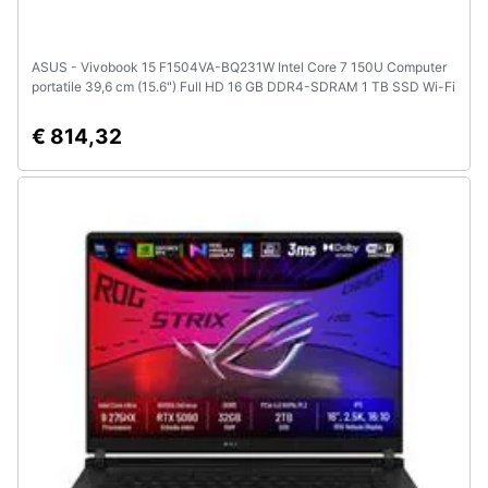
ASUS - Vivobook 15 F1504VA-BQ231W Intel Core 7 150U Computer
portatile 39,6 cm (15.6") Full HD 16 GB DDR4-SDRAM 1 TB SSD Wi-Fi
6 (802.11ax) Windows 11 Home Blu
€ 814,32