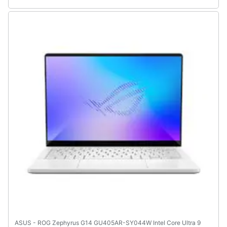
Animali
Motori
Libri,
cd
e
dvd
Festività
e
ricorrenze
Promozioni
Servizi
ASUS - ROG Zephyrus G14 GU405AR-SY044W Intel Core Ultra 9