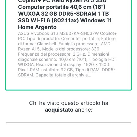
Copilot+ PC AMD Ryzen AI 5 330
Smart
Computer portatile 40,6 cm (16")
home
WUXGA 32 GB DDR5-SDRAM 1 TB
SSD Wi-Fi 6 (802.11ax) Windows 11
Home Argento
Videogiochi
ASUS Vivobook S16 M3607KA-SH037W Copilot+
PC. Tipo di prodotto: Computer portatile, Fattore
Audio
di forma: Clamshell. Famiglia processore: AMD
Ryzen AI 5, Modello del processore: 330,
e
Frequenza del processore: 2 GHz. Dimensioni
musica
diagonale schermo: 40,6 cm (16"), Tipologia HD:
WUXGA, Risoluzione del display: 1920 x 1200
Pixel. RAM installata: 32 GB, Tipo di RAM: DDR5-
Clima
SDRAM. Capacità totale di archivia...
Arredo
Chi ha visto questo articolo ha
Brico
acquistato
anche:
e
Giardinaggio
Salute