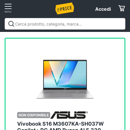
Vai
Accedi
Accedi
al
Registrati
menu
Offerte
Elettrodomestici
Informatica
Telefonia
Tv
e
Home
NON DISPONIBILE
Cinema
Vivobook S16 M3607KA-SH037W