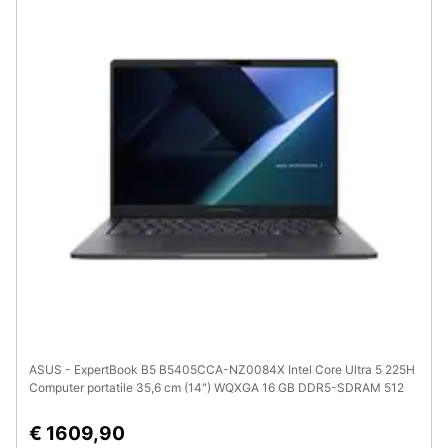
e
igiene
Beauty
Giocattoli
Prima
infanzia
Fotografia
Casalinghi
ASUS - ExpertBook B5 B5405CCA-NZ0084X Intel Core Ultra 5 225H
Abbigliamento
Computer portatile 35,6 cm (14") WQXGA 16 GB DDR5-SDRAM 512
GB SSD Wi-Fi 7 (802.11be) Windows 11 Pro Tedesco Nero
€ 1609,90
Sport