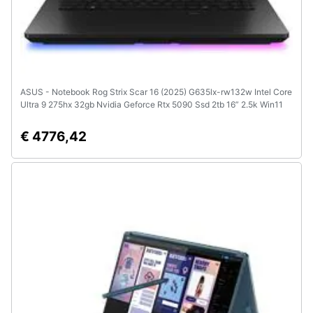
ASUS - Notebook Rog Strix Scar 16 (2025) G635lx-rw132w Intel Core
Ultra 9 275hx 32gb Nvidia Geforce Rtx 5090 Ssd 2tb 16” 2.5k Win11
Tastiera Retroilluminata
€ 4776,42