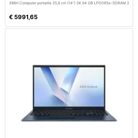
386H Computer portatile 35,6 cm (14") 3K 64 GB LPDDR5x-SDRAM 2
Assistenza
TB SSD NVIDIA GeForce RTX 5070 Ti Wi-Fi 7 (802.11be) Windows 11
clienti
Home Tedesco Bianco
€ 5991,65
Esci