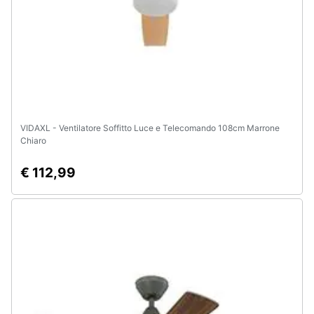
e
igiene
Beauty
Giocattoli
VIDAXL - Ventilatore Soffitto Luce e Telecomando 108cm Marrone
Prima
Chiaro
infanzia
€ 112,99
Fotografia
Casalinghi
Abbigliamento
Sport