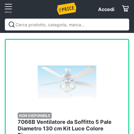
Vai
Accedi
Accedi
al
Registrati
menu
Offerte
Elettrodomestici
Informatica
Telefonia
Tv
e
Home
NON DISPONIBILE
7066B Ventilatore da Soffitto 5 Pale
Cinema
Diametro 130 cm Kit Luce Colore