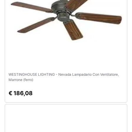
Animali
Motori
Libri,
cd
e
dvd
WESTINGHOUSE LIGHTING - Nevada Lampadario Con Ventilatore,
Festività
Marrone (ferro)
e
ricorrenze
€ 186,08
Promozioni
Servizi