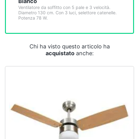
Bianco
Smart
Ventilatore da soffitto con 5 pale e 3 velocità.
home
Diametro 130 cm. Con 3 luci, selettore catenelle.
Potenza 78 W.
Videogiochi
Audio
Chi ha visto questo articolo ha
e
acquistato
anche:
musica
Clima
Arredo
Brico
e
Giardinaggio
Salute