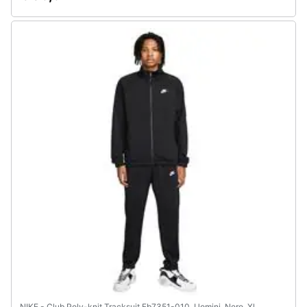
NIKE - Club Poly-knit Tracksuit Fb7351-010, Uomini, Nero, Xl