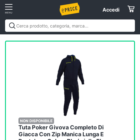
Vai
Accedi
Accedi
al
Registrati
menu
Offerte
Servizi
Assistenza
clienti
Esci
NON DISPONIBILE
Tuta Poker Givova Completo Di
Giacca Con Zip Manica Lunga E