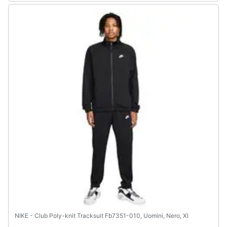
NIKE - Club Poly-knit Tracksuit Fb7351-010, Uomini, Nero, Xl