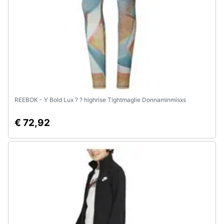
e
igiene
Beauty
Giocattoli
Prima
REEBOK - Y Bold Lux ? ? highrise Tightmaglie Donnaminmisxs
infanzia
€ 72,92
Fotografia
Casalinghi
Abbigliamento
Sport