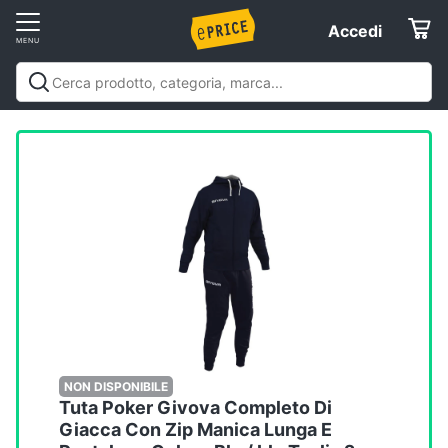
Vai
Accedi
Accedi
al
Registrati
menu
Offerte
Elettrodomestici
Informatica
Telefonia
Tv
e
Home
NON DISPONIBILE
Tuta Poker Givova Completo Di
Cinema
Giacca Con Zip Manica Lunga E