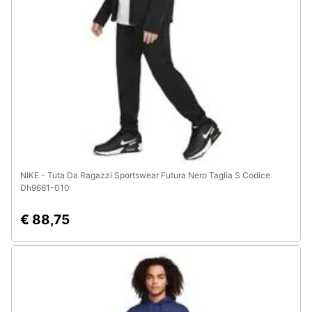
Animali
Motori
Libri,
cd
e
dvd
NIKE - Tuta Da Ragazzi Sportswear Futura Nero Taglia S Codice
Festività
Dh9661-010
e
ricorrenze
€ 88,75
Promozioni
Servizi