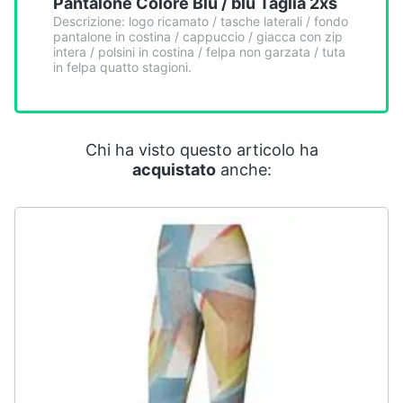
Pantalone Colore Blu / blu Taglia 2xs
Smart
Descrizione: logo ricamato / tasche laterali / fondo
home
pantalone in costina / cappuccio / giacca con zip
intera / polsini in costina / felpa non garzata / tuta
in felpa quatto stagioni.
Videogiochi
Audio
e
Chi ha visto questo articolo ha
musica
acquistato
anche:
Clima
Arredo
Brico
e
Giardinaggio
Salute