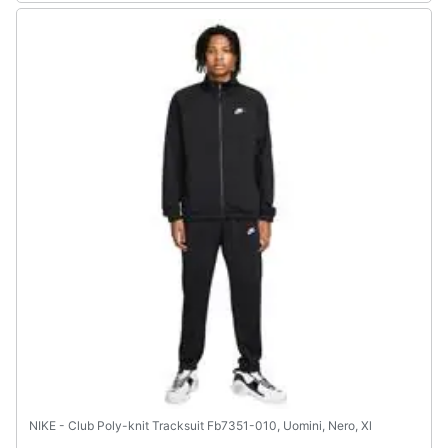
NIKE - Club Poly-knit Tracksuit Fb7351-010, Uomini, Nero, Xl