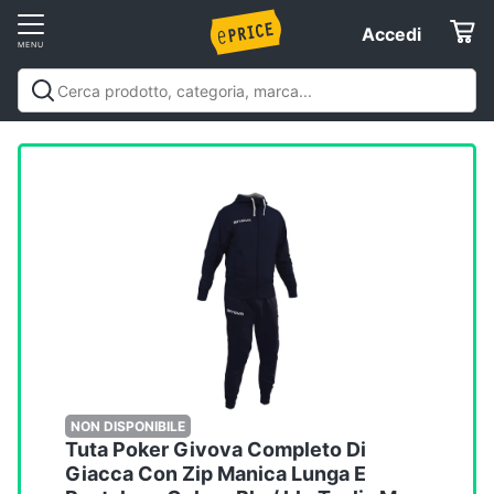
Vai
Accedi
Accedi
al
Registrati
menu
Offerte
Servizi
Assistenza
clienti
Esci
NON DISPONIBILE
Tuta Poker Givova Completo Di
Giacca Con Zip Manica Lunga E