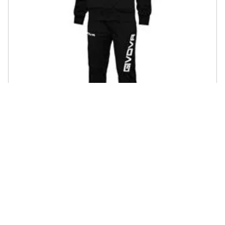
GIVOVA - Tuta Visa - Completo Di Giacca A Manica Lunga E
Pantalone Di Colore Nero / bianco Taglia Xs
€ 22,80