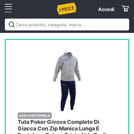
Vai
Accedi
Accedi
al
Registrati
menu
Offerte
Elettrodomestici
Informatica
Telefonia
Tv
e
Home
NON DISPONIBILE
Tuta Poker Givova Completo Di
Cinema
Giacca Con Zip Manica Lunga E