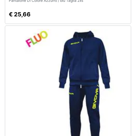
Pantalone Di Colore Azzurro / blu Taglia 2xs
€ 25,66