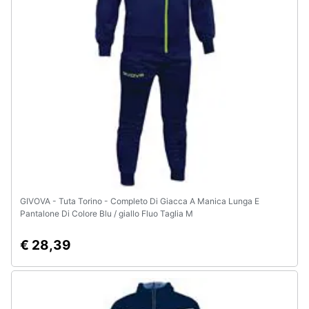
Animali
Motori
Libri,
cd
e
dvd
Festività
e
GIVOVA - Tuta Torino - Completo Di Giacca A Manica Lunga E
ricorrenze
Pantalone Di Colore Blu / giallo Fluo Taglia M
€ 28,39
Promozioni
Servizi