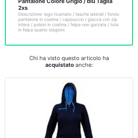
Pantalone Colore Grigio / blu Taglia
Smart
2xs
home
Descrizione: logo ricamato / tasche laterali / fondo
pantalone in costina / cappuccio / giacca con zip
intera / polsini in costina / felpa non garzata / tuta
Videogiochi
in felpa quatto stagioni.
Audio
e
musica
Chi ha visto questo articolo ha
acquistato
anche:
Clima
Arredo
Brico
e
Giardinaggio
Salute