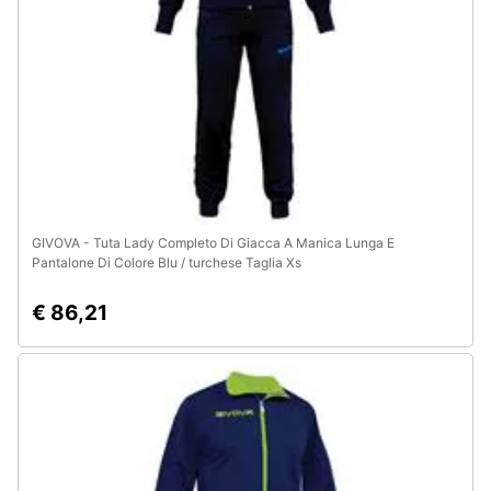
e
igiene
Beauty
Giocattoli
Prima
infanzia
GIVOVA - Tuta Lady Completo Di Giacca A Manica Lunga E
Pantalone Di Colore Blu / turchese Taglia Xs
Fotografia
€ 86,21
Casalinghi
Abbigliamento
Sport