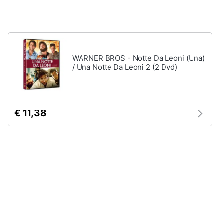
Vedi
tutti
Animali
Motori
Personaggi
WARNER BROS - Notte Da Leoni (Una)
/ Una Notte Da Leoni 2 (2 Dvd)
cristiano
Libri,
ronaldo
cd
Me
e
contro
dvd
Te
€ 11,38
Sean
connery
Festività
e
Barbara
ricorrenze
D'Urso
Vedi
Promozioni
tutti
Servizi