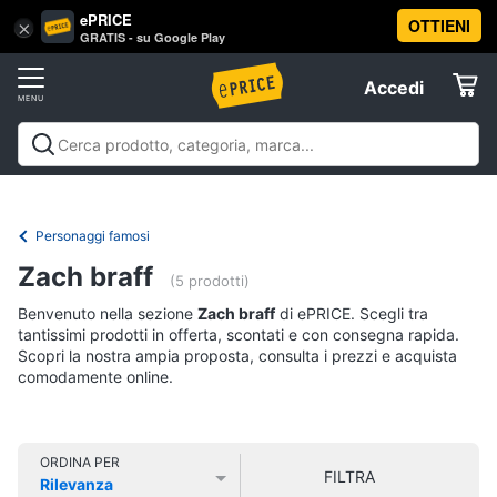
ePRICE
OTTIENI
Vai
×
Accedi
GRATIS - su Google Play
al
Registrati
menu
Accedi
Libri,
Offerte
cd
e
Libri, cd e dvd
Libri
Dvd e Blu-ray
Cd
dvd
Elettrodomestici
musicali
Personaggi
Offerte
Personaggi famosi
Libri
Informatica
Zach braff
Religione
(5 prodotti)
e
Benvenuto nella sezione
Zach braff
di ePRICE. Scegli tra
Spiritualità
Telefonia
tantissimi prodotti in offerta, scontati e con consegna rapida.
Attualità,
Scopri la nostra ampia proposta, consulta i prezzi e acquista
politica
comodamente online.
Tv
e
e
diritto
Home
Libri
Cinema
di
ORDINA PER
FILTRA
Cucina
Rilevanza