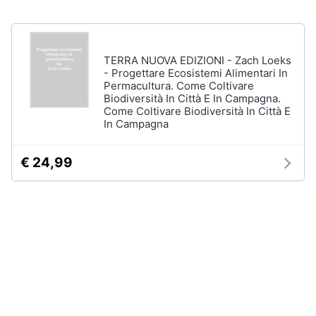
disney
e
film
igiene
DVD
Film
TERRA NUOVA EDIZIONI - Zach Loeks
Beauty
- Progettare Ecosistemi Alimentari In
Vedi
Permacultura. Come Coltivare
tutti
Biodiversità In Città E In Campagna.
Giocattoli
Come Coltivare Biodiversità In Città E
In Campagna
Prima
Cd
infanzia
€ 24,99
musicali
Colonne
Fotografia
Sonore
CD
Musicali
Casalinghi
Musica
Leggera
Abbigliamento
Musica
Jazz
Sport