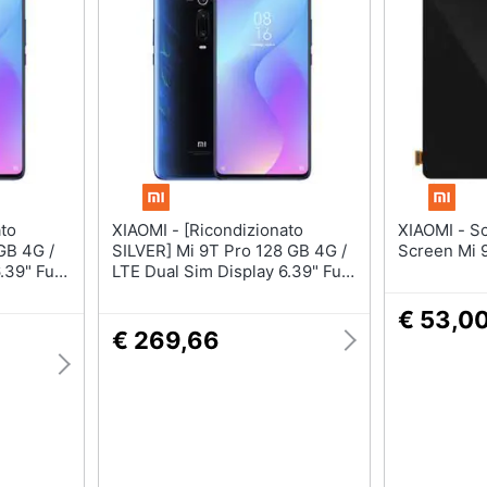
XIAOMI - [Ricondizionato
XIAOMI - Schermo Lcd + Touch
GB 4G /
SILVER] Mi 9T Pro 128 GB 4G /
Screen Mi 9
.39" Full
LTE Dual Sim Display 6.39" Full
px
HD+ Fotocamera 48 Mpx
Android Italia Blu
€ 53,0
€ 269,66