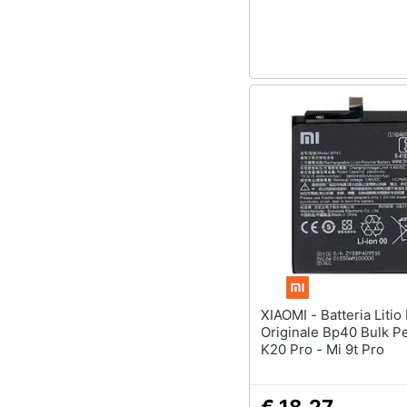
Sport
Animali
Motori
Libri, cd e dvd
Festività e ricorrenze
Promozioni
XIAOMI - Batteria Litio Integrata
Originale Bp40 Bulk P
K20 Pro - Mi 9t Pro
€ 18,27