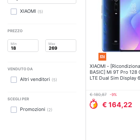
Clima
XIAOMI
(
5
)
Arredo
Brico e Giardinaggio
PREZZO
Salute e igiene
Beauty
XIAOMI - [Ricondizionato
VENDUTO DA
Giocattoli
BASIC] Mi 9T Pro 128 
LTE Dual Sim Display 6
Altri venditori
(
5
)
HD+ Fotocamera 48 M
Prima infanzia
Android Italia Blu
€ 180,87
-9%
Fotografia
SCEGLI PER
€ 164,22
Promozioni
(
2
)
Casalinghi
Abbigliamento