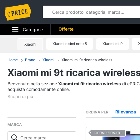
Offerte
Categorie
Elettrodomestici
Xiaomi redmi note 8
Xiaomi mi 9
X
Xiaomi
Informatica
Home
Brand
Xiaomi
Xiaomi mi 9t ricarica wireless
Xiaomi mi 9t ricarica wireles
Telefonia
Benvenuto nella sezione
Tv e Home Cinema
Xiaomi mi 9t ricarica wireless
di ePRICE
acquista comodamente online.
Smart home
Videogiochi
Rilevanza
ORDINA PER
MARCA
Audio e musica
RICONDIZIONATO